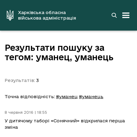
до
основного
вмісту
Харківська обласна
військова адміністрація
Результати пошуку за
тегом: уманец, уманець
Результатів:
3
Точна відповідність:
#уманец
#уманець
8 червня 2016 | 18:55
У дитячому таборі «Сонячний» відкрилася перша
зміна