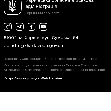
Харківська обласна військова
адміністрація
Офіційний веб-сайт
61002, м. Харків, вул. Сумська, 64
obladm@kharkivoda.gov.ua
Власність Харківської обласної державної адміністрації
Увесь вміст доступний за ліцензією Creative Commons
Attribution 4.0 International license, якщо не зазначено інше.
Розробник порталу -
Web Ukraine