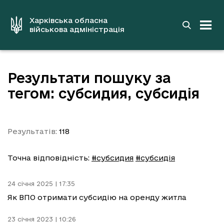
до
основного
вмісту
Харківська обласна
військова адміністрація
Результати пошуку за
тегом: субсидия, субсидія
Результатів:
118
Точна відповідність:
#субсидия
#субсидія
24 січня 2025 | 17:35
Як ВПО отримати субсидію на оренду житла
23 січня 2023 | 10:26