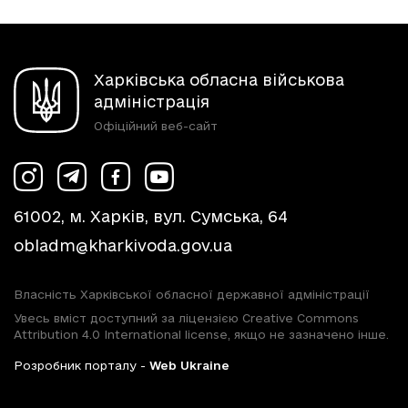
Харківська обласна військова
адміністрація
Офіційний веб-сайт
61002, м. Харків, вул. Сумська, 64
obladm@kharkivoda.gov.ua
Власність Харківської обласної державної адміністрації
Увесь вміст доступний за ліцензією Creative Commons
Attribution 4.0 International license, якщо не зазначено інше.
Розробник порталу -
Web Ukraine