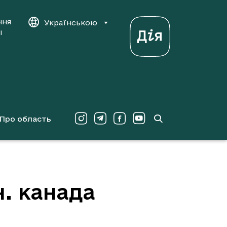
ння
Українською
і
Про область
н. канада