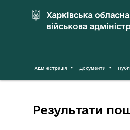
до
основного
Харківська обласна
вмісту
військова адмініст
Адміністрація
Документи
Публ
Результати пош