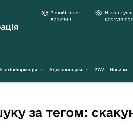
Запобігання
Налаштува
корупції
доступност
рація
ічна інформація
Адмінпослуги
ЗСУ
Новини
уку за тегом: скаку