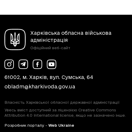
Харківська обласна військова
адміністрація
Офіційний веб-сайт
61002, м. Харків, вул. Сумська, 64
obladm@kharkivoda.gov.ua
Власність Харківської обласної державної адміністрації
Увесь вміст доступний за ліцензією Creative Commons
Attribution 4.0 International license, якщо не зазначено інше.
Розробник порталу -
Web Ukraine