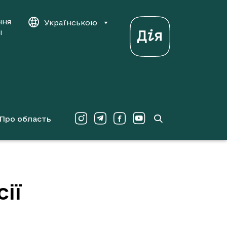
ння
Українською
і
Про область
ії