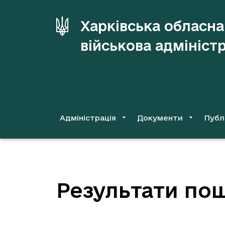
до
основного
Харківська обласна
вмісту
військова адмініст
Адміністрація
Документи
Публ
Результати пош