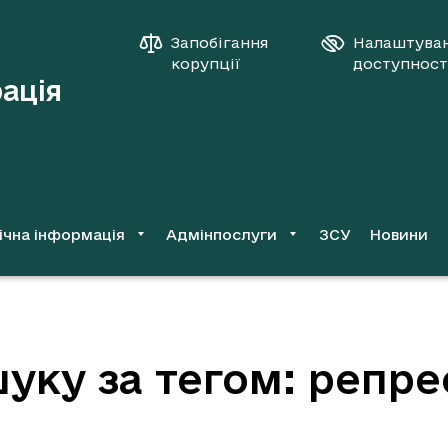
Запобігання
Налаштува
корупції
доступност
рація
ічна інформація
Адмінпослуги
ЗСУ
Новини
уку за тегом: репрес