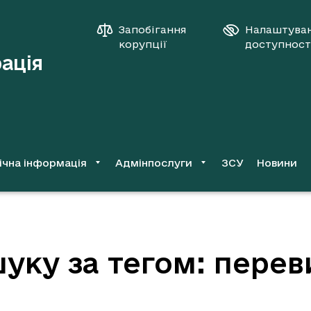
Запобігання
Налаштува
корупції
доступност
рація
ічна інформація
Адмінпослуги
ЗСУ
Новини
уку за тегом: пере