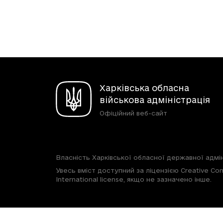
Харківська обласна
військова адміністрація
Офіційний веб-сайт
Власність Харківської обласної державної адмін
Увесь вміст доступний за ліцензією Creative Com
International license, якщо не зазначено інше.