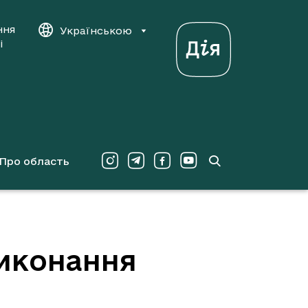
ння
Українською
і
Про область
виконання