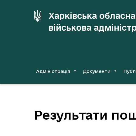
до
основного
Харківська обласна
вмісту
військова адмініст
Адміністрація
Документи
Публ
Результати пош