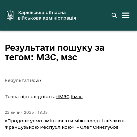
до
основного
вмісту
Харківська обласна
військова адміністрація
Результати пошуку за
тегом: МЗС, мзс
Результатів:
37
Точна відповідність:
#МЗС
#мзс
22 липня 2025 | 18:39
«Продовжуємо зміцнювати міжнародні зв’язки з
Французькою Республікою», - Олег Синєгубов