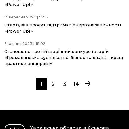
«Power Up!»
11 вересня 2023 | 15:37
Стартував проєкт підтримки енергонезалежності
«Power Up!»
7 серпня 2023 | 15:02
Оголошено третій щорічний конкурс історій
«Громадянське суспільство, бізнес та влада – кращі
практики співпраці»
1
2
3
14
Харківська обласна військова