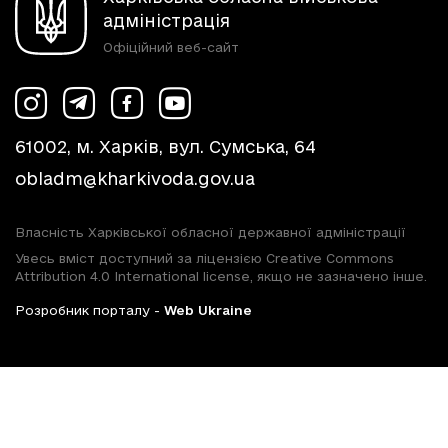
адміністрація
Офіційний веб-сайт
61002, м. Харків, вул. Сумська, 64
obladm@kharkivoda.gov.ua
Власність Харківської обласної державної адміністрації
Увесь вміст доступний за ліцензією Creative Commons
Attribution 4.0 International license, якщо не зазначено інше.
Розробник порталу -
Web Ukraine