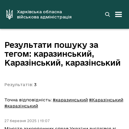
до
основного
вмісту
Харківська обласна
військова адміністрація
Результати пошуку за
тегом: каразинський,
Каразінський, каразінський
Результатів:
3
Точна відповідність:
#каразинський
#Каразінський
#каразінський
27 березня 2025 | 19:07
Міністр закордонних справ України зустрівся зі