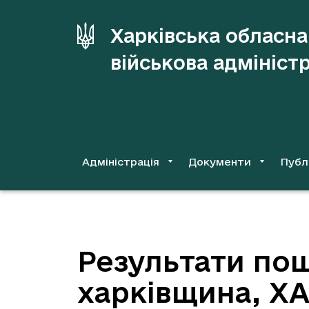
до
основного
Харківська обласна
вмісту
військова адмініст
Адміністрація
Документи
Публ
Результати пош
харківщина, Х