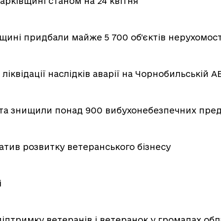
арківщині станом на 24 квітня
щині придбали майже 5 700 об’єктів нерухомост
ліквідації наслідків аварії на Чорнобильській А
 та знищили понад 900 вибухонебезпечних пре
іатив розвитку ветеранського бізнесу
і
ідтримку ветеранів і ветеранок у громадах обл