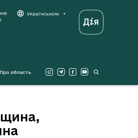
ння
Українською
і
Про область
вщина,
ина