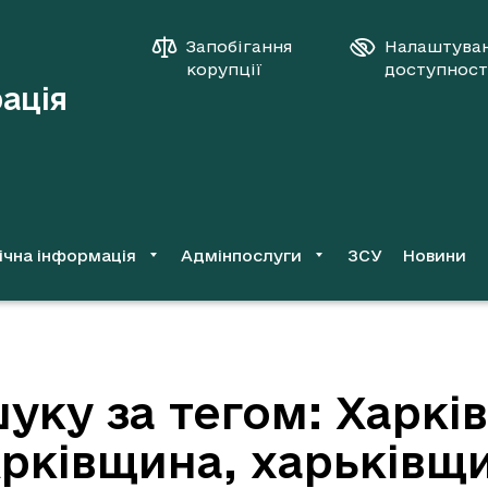
Запобігання
Налаштува
корупції
доступност
рація
ічна інформація
Адмінпослуги
ЗСУ
Новини
уку за тегом: Харкі
Арківщина, харьківщ