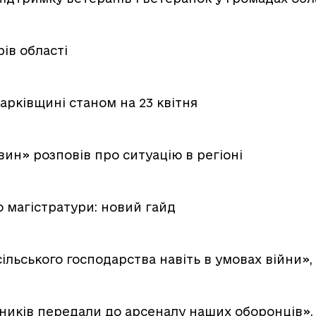
ів області
арківщині станом на 23 квітня
ин» розповів про ситуацію в регіоні
о магістратури: новий гайд
ільського господарства навіть в умовах війни»,
ників передали до арсеналу наших оборонців»,