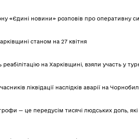
ну «Єдині новини» розповів про оперативну си
арківщині станом на 27 квітня
 реабілітацію на Харківщині, взяли участь у турн
асників ліквідації наслідків аварії на Чорноби
трофи — це передусім тисячі людських доль, які 