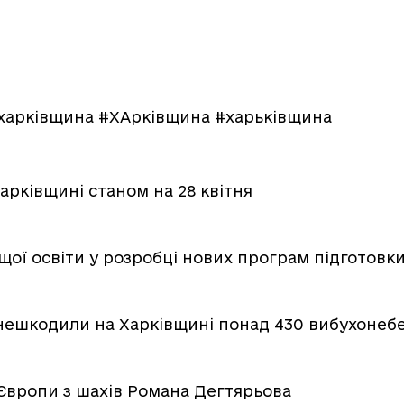
харківщина
#ХАрківщина
#харьківщина
арківщині станом на 28 квітня
ої освіти у розробці нових програм підготовки
нешкодили на Харківщині понад 430 вибухонеб
Європи з шахів Романа Дегтярьова