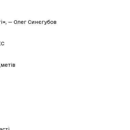
і», — Олег Синєгубов
ЕС
дметів
асті