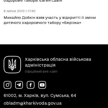
оздоровчі табори. Євген Савін
8 липня 2010 | 17:40
Михайло Добкін взяв участь у відкритті II зміни
дитячого оздоровчого табору «Берізка»
Харківська обласна військова
адміністрація
Офіційний веб-сайт
61002, м. Харків, вул. Сумська, 64
obladm@kharkivoda.gov.ua