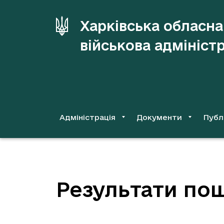
до
основного
Харківська обласна
вмісту
військова адмініст
Адміністрація
Документи
Публ
Результати пош