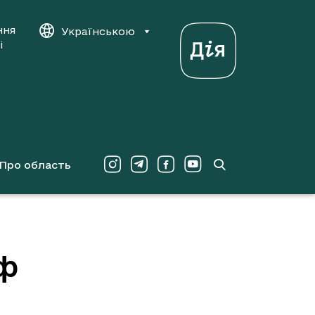
ння
Українською
і
Про область
еф