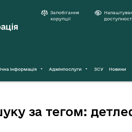
Запобігання
Налаштува
корупції
доступност
рація
ічна інформація
Адмінпослуги
ЗСУ
Новини
уку за тегом: детл