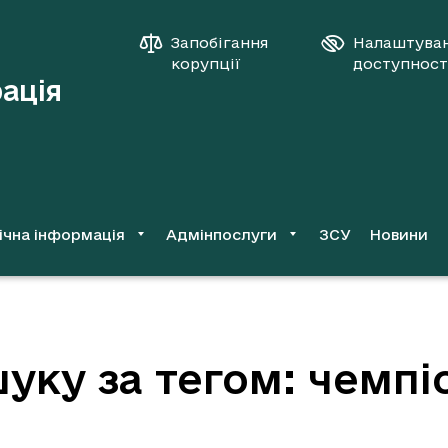
Запобігання
Налаштува
корупції
доступност
рація
ічна інформація
Адмінпослуги
ЗСУ
Новини
уку за тегом: чемпі