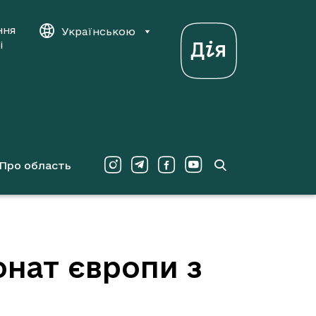
ння
Українською
і
Про область
онат європи з