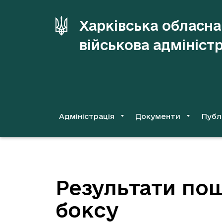
до
основного
Харківська обласна
вмісту
військова адмініст
Адміністрація
Документи
Публ
Результати пош
боксу