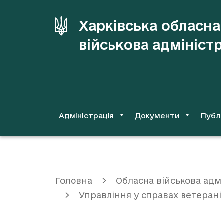
до
основного
Харківська обласна
вмісту
військова адмініст
Адміністрація
Документи
Публ
Головна
Обласна військова адм
Управління у справах ветеран