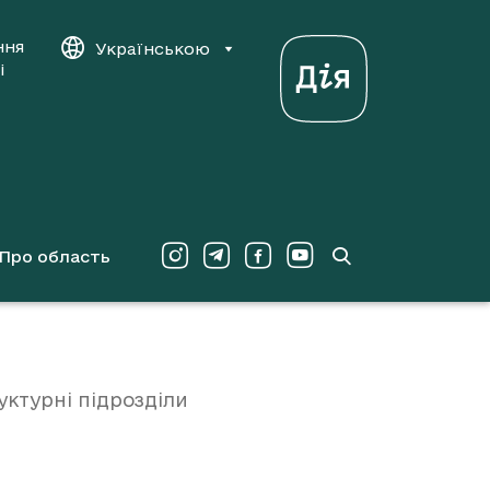
ння
Українською
і
Про область
уктурні підрозділи