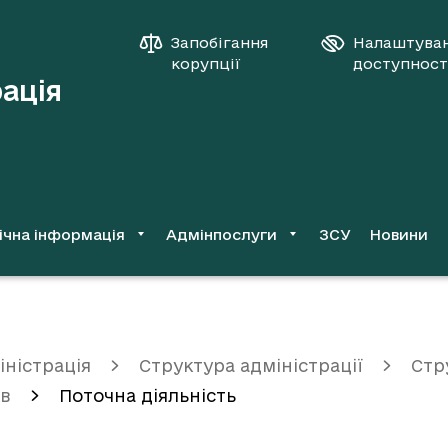
Запобігання
Налаштува
корупції
доступност
рація
ічна інформація
Адмінпослуги
ЗСУ
Новини
іністрація
Структура адміністрації
Стр
ів
Поточна діяльність