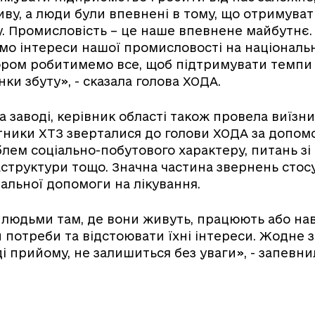
ву, а люди були впевнені в тому, що отримува
у. Промисловість – це наше впевнене майбутнє.
о інтереси нашої промисловості на національн
ором робитимемо все, щоб підтримувати темпи
ки збуту», - сказала голова ХОДА.
 заводі, керівник області також провела виїзн
тники ХТЗ зверталися до голови ХОДА за допом
лем соціально-побутового характеру, питань зі
структури тощо. Значна частина звернень стос
альної допомоги на лікування.
 людьми там, де вони живуть, працюють або на
 потреби та відстоювати їхні інтереси. Жодне з
ді прийому, не залишиться без уваги», - запевни