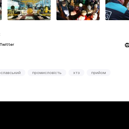
:
Twitter
ославський
промисловість
хтз
прийом