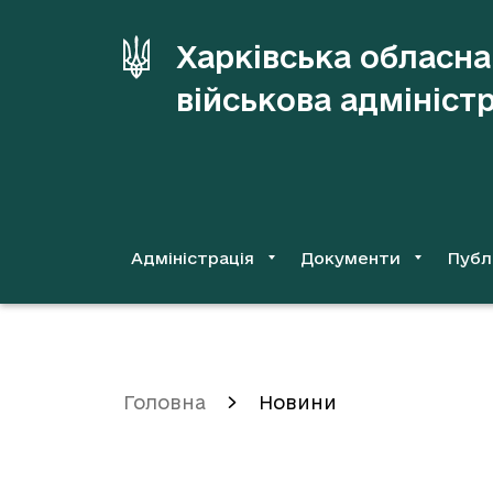
до
основного
Харківська обласна
вмісту
військова адмініст
Адміністрація
Документи
Публ
Головна
Новини