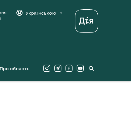
ння
Українською
і
Про область