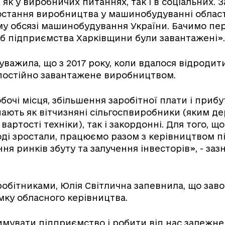
як у виробничих питаннях, так і в соціальних. З
стання виробництва у машинобудуванні області
му обсязі машинобудування України. Бачимо пе
б підприємства Харківщини були завантажені».
уважила, що з 2017 року, коли вдалося відродит
постійно завантажене виробництвом.
бочі місця, збільшення заробітної плати і прибу
ають як вітчизняні сільгоспвиробники (яким д
артості техніки), так і закордонні. Для того, що
воді зростали, працюємо разом з керівництвом 
я ринків збуту та залучення інвесторів», - заз
робітниками, Юлія Світлична запевнила, що завод
ку обласного керівництва.
мувати підприємство і робити від нас залежне