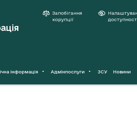
Запобігання
Налаштува
корупції
доступност
рація
ічна інформація
Адмінпослуги
ЗСУ
Новини