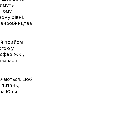
тимуть
 Тому
ому рівні.
 виробництва і
ий прийом
огою у
 сфер ЖКГ,
увалася
вчаються, щоб
 питань,
ла Юлія