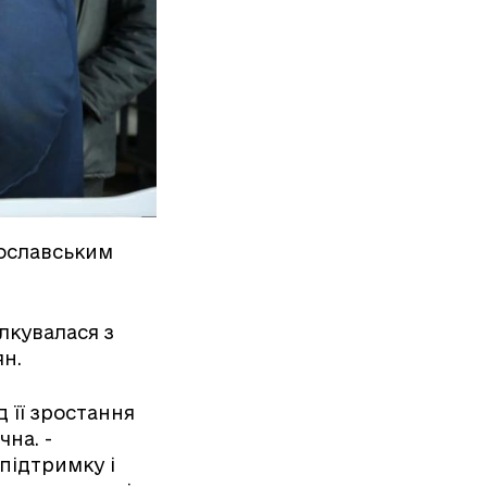
ославським
лкувалася з
н.
д її зростання
чна. -
підтримку і