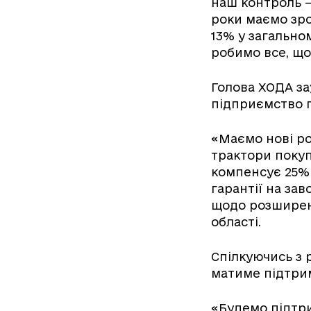
наш контроль – 
роки маємо зро
13% у загально
робимо все, що
Голова ХОДА за
підприємство 
«Маємо нові ро
трактори покуп
компенсує 25% в
гарантії на за
щодо розширенн
області.
Спілкуючись з 
матиме підтрим
«Будемо підтри