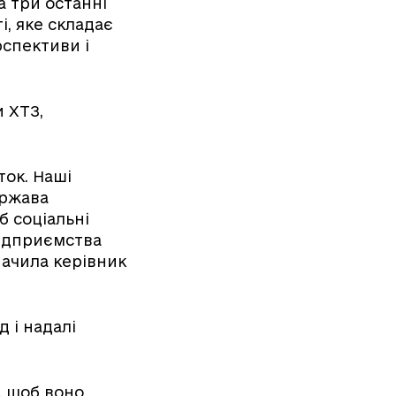
а три останні
, яке складає
рспективи і
и ХТЗ,
ток. Наші
ержава
б соціальні
підприємства
начила керівник
 і надалі
, щоб воно