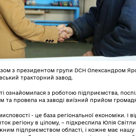
азом з президентом групи DCH Олександром Яр
івський тракторний завод.
ті ознайомилася з роботою підприємства, поспі
м та провела на заводі виїзний прийом громадя
словості - це база регіональної економіки. І ві
ок регіону в цілому, – підкреслила Юлія Світли
ним підприємством області, і кожне має нашу 