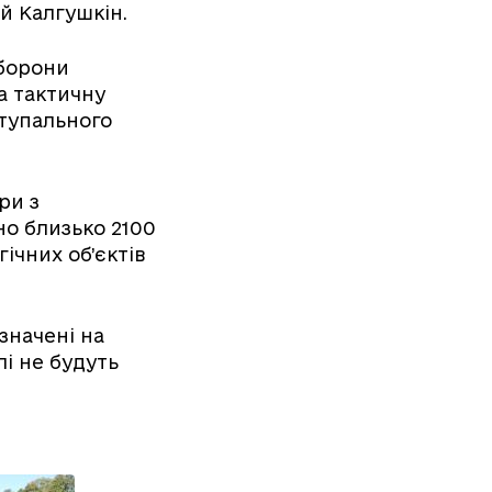
й Калгушкін.
оборони
а тактичну
ступального
ри з
но близько 2100
ічних об’єктів
значені на
і не будуть