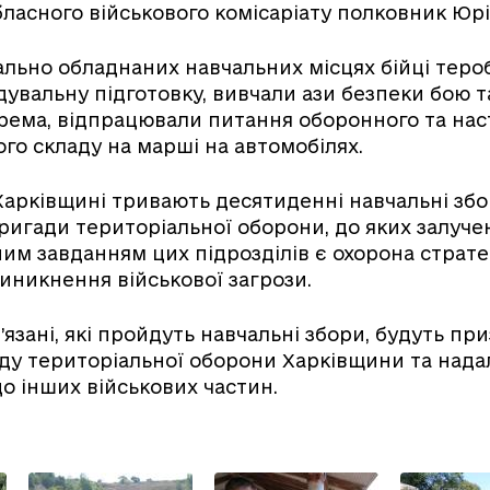
бласного військового комісаріату полковник Юрі
ально обладнаних навчальних місцях бійці тер
увальну підготовку, вивчали ази безпеки бою т
крема, відпрацювали питання оборонного та на
ого складу на марші на автомобілях.
Харківщині тривають десятиденні навчальні збо
ригади територіальної оборони, до яких залуче
ним завданням цих підрозділів є охорона стратег
виникнення військової загрози.
язані, які пройдуть навчальні збори, будуть при
ду територіальної оборони Харківщини та надал
о інших військових частин.