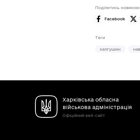
Поділитись новиною
Facebook
Теги
калгушкін
на
Харківська обласна
військова адміністрація
Офіційний веб-сайт