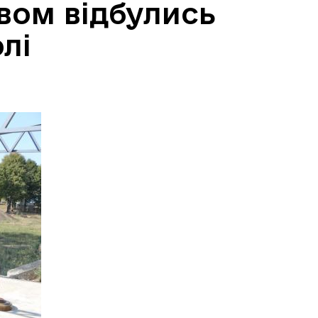
вом відбулись
лі