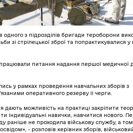
ів одного з підрозділів бригади тероборони вик
ьби зі стрілецької зброї та попрактикувалися у
дпрацювали питання надання першої медичної 
улись у рамках проведення навчальних зборів з
’язаними оперативного резерву ІІ черги.
тя дають можливість на практиці закріпити тео
ити індивідуальні навички, навчитися нового. П
ду раніше не проходила військову службу, а том
освідом», - розповів керівник зборів, військови