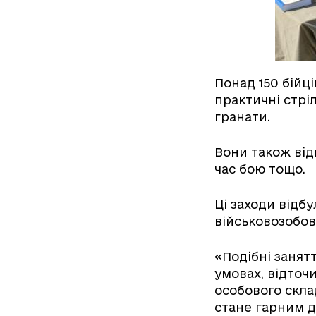
Понад 150 бійц
практичні стріл
гранати.
Вони також ві
час бою тощо.
Ці заходи відб
військовозобов
«Подібні занят
умовах, відточ
особового скла
стане гарним д