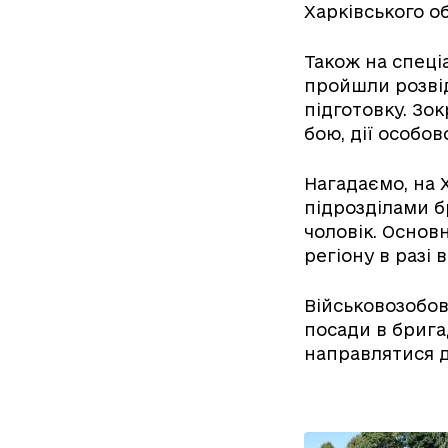
Харківського о
Також на спеці
пройшли розвід
підготовку. Зо
бою, дії особов
Нагадаємо, на 
підрозділами б
чоловік. Основ
регіону в разі 
Військовозобов’
посади в брига
направлятися д