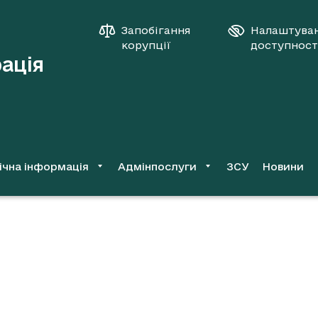
Запобігання
Налаштува
корупції
доступност
рація
ічна інформація
Адмінпослуги
ЗСУ
Новини