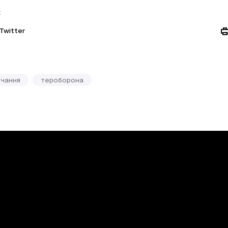
:
Twitter
вчання
тероборона