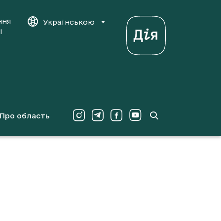
ння
Українською
і
Про область