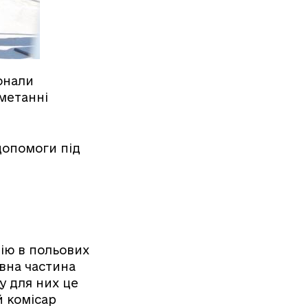
онали
 метанні
допомоги під
рію в польових
евна частина
у для них це
й комісар