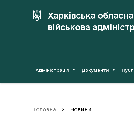
до
основного
Харківська обласна
вмісту
військова адмініст
Адміністрація
Документи
Публ
Головна
Новини