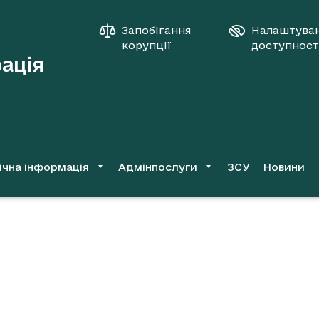
Запобігання
Налаштува
корупції
доступност
рація
ічна інформація
Адмінпослуги
ЗСУ
Новини