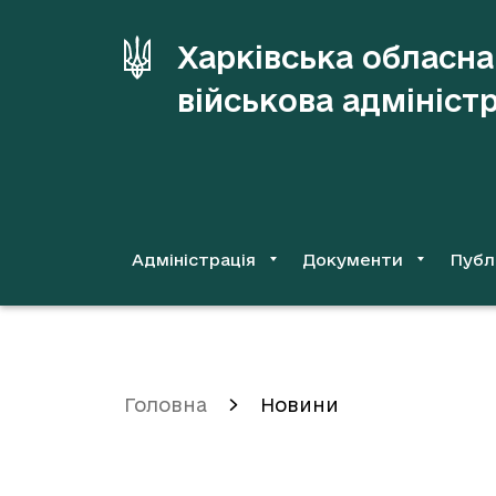
до
основного
Харківська обласна
вмісту
військова адмініст
Адміністрація
Документи
Публ
Головна
Новини