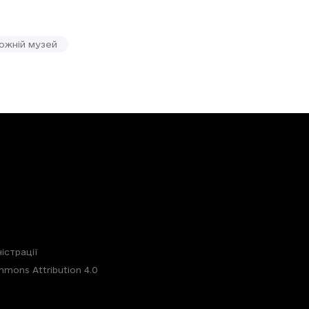
ожній музей
істрації
mons Attribution 4.0