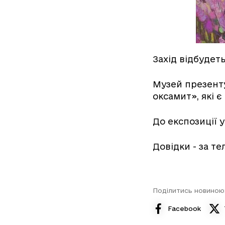
Захід відбудеть
Музей презенту
оксамит», які 
До експозиції у
Довідки - за тел
Поділитись новиною
Facebook