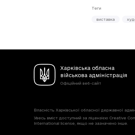
Теги
виставка
худ
Харківська обласна
військова адміністрація
Офіційний веб-сайт
Власність Харківської обласної державної адмін
Увесь вміст доступний за ліцензією Creative Com
International license, якщо не зазначено інше.