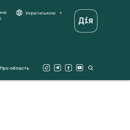
ння
Українською
і
Про область