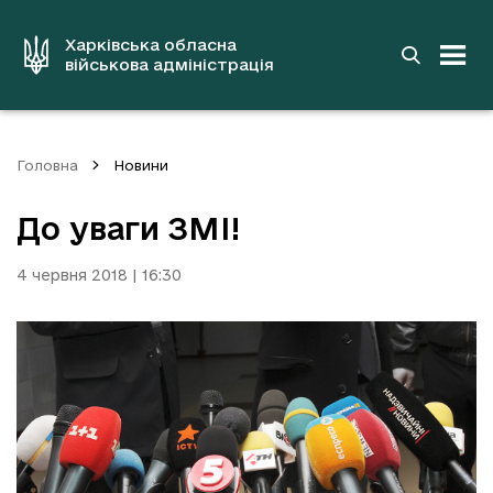
до
основного
вмісту
Харківська обласна
військова адміністрація
Головна
Новини
До уваги ЗМІ!
4 червня 2018 | 16:30