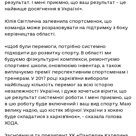
результат. І мені приємно, що ваш результат - це
найвище досягнення в Україні».
Юлія Світлична запевнила спортсменок, що
команда може розраховувати на підтримку з боку
керівництва області.
«Щоб були перемоги, потрібно системно
підходити до розвитку спорту. В області ми
будуємо фізкультурні комплекси, ремонтуємо
спортивні школи, оновлюємо інвентар, а також
виплачуємо премії перспективним спортсменам і
тренерам. У 2017 році харків'яни вибороли
найбільшу кількість перемог за всю історію
незалежності України, і дуже хочеться вірити, що
це результат системної роботи. І мені приємно, що
в цю роботу буде включений і ваш вид спорту. Маю
велику надію, що кістяк збірної України з хокею
буде складатися з харків'янок», - сказала голова
ХОДА.
Засновниця та президент ХК «Пантери» Катерина