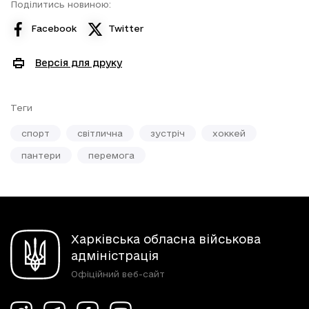
Поділитись новиною:
Facebook
Twitter
Версія для друку
Теги
спорт
світлична
зустріч
хоккей
пантери
перемога
Харківська обласна військова
адміністрація
Офіційний веб-сайт