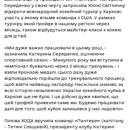
Середенко у свою чергу запросила Юлію Світличну
відкрити міжнародний хокейний турнір у Харкові,
участь у якому візьме команда з США. У рамках
турніру, який пройде в нашому регіоні через
місяць, також відбудуться майстер-класи з хокею
для дітей.
«Ми дуже важко працювали в цьому році, -
зазначила Катерина Середенко, оцінюючи
спортивний сезон. – Минулого року ми вступили в
чемпіонат буквально через 2 місяці тренувань - і
взяли бронзові медалі. Цього разу дуже
відповідально підійшли до тренувального процесу,
щоб взяти найвищу нагороду. Наскільки знаємо, за
всю історію незалежної України хокейного кубка в
Харкові ще не було. І це дійсно дуже хвилює, що
цей трофей привезли саме ми. Будемо працювати
далі для того, щоб кубок залишився у нас надовго».
Голова ХОДА вручила команді «Пантери» (капітану
- Тетяні Слащевій), президенту клубу Катерині