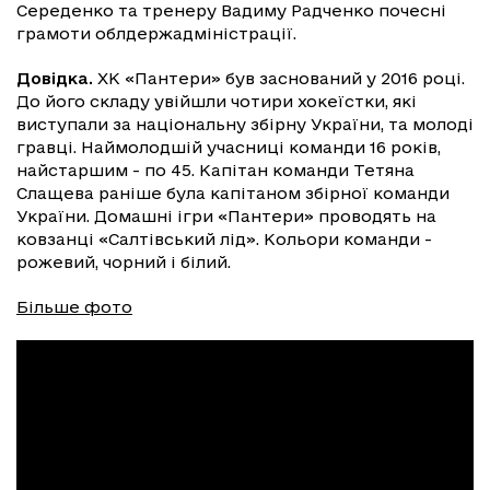
Середенко та тренеру Вадиму Радченко почесні
грамоти облдержадміністрації.
Довідка.
ХК «Пантери» був заснований у 2016 році.
До його складу увійшли чотири хокеїстки, які
виступали за національну збірну України, та молоді
гравці. Наймолодшій учасниці команди 16 років,
найстаршим - по 45. Капітан команди Тетяна
Слащева раніше була капітаном збірної команди
України. Домашні ігри «Пантери» проводять на
ковзанці «Салтівський лід». Кольори команди -
рожевий, чорний і білий.
Більше фото