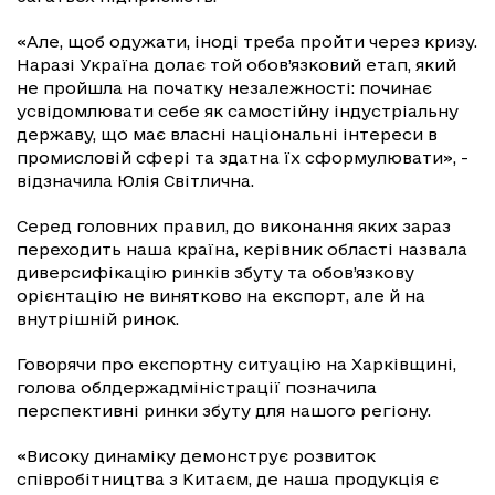
«Але, щоб одужати, іноді треба пройти через кризу.
Наразі Україна долає той обов’язковий етап, який
не пройшла на початку незалежності: починає
усвідомлювати себе як самостійну індустріальну
державу, що має власні національні інтереси в
промисловій сфері та здатна їх сформулювати», -
відзначила Юлія Світлична.
Серед головних правил, до виконання яких зараз
переходить наша країна, керівник області назвала
диверсифікацію ринків збуту та обов’язкову
орієнтацію не винятково на експорт, але й на
внутрішній ринок.
Говорячи про експортну ситуацію на Харківщині,
голова облдержадміністрації позначила
перспективні ринки збуту для нашого регіону.
«Високу динаміку демонструє розвиток
співробітництва з Китаєм, де наша продукція є