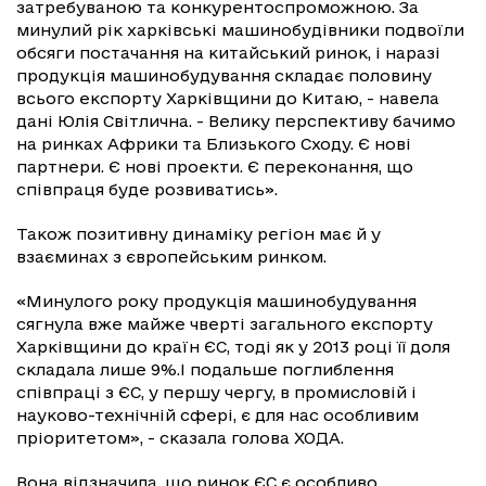
затребуваною та конкурентоспроможною. За
минулий рік харківські машинобудівники подвоїли
обсяги постачання на китайський ринок, і наразі
продукція машинобудування складає половину
всього експорту Харківщини до Китаю, - навела
дані Юлія Світлична. - Велику перспективу бачимо
на ринках Африки та Близького Сходу. Є нові
партнери. Є нові проекти. Є переконання, що
співпраця буде розвиватись».
Також позитивну динаміку регіон має й у
взаєминах з європейським ринком.
«Минулого року продукція машинобудування
сягнула вже майже чверті загального експорту
Харківщини до країн ЄС, тоді як у 2013 році її доля
складала лише 9%.І подальше поглиблення
співпраці з ЄС, у першу чергу, в промисловій і
науково-технічній сфері, є для нас особливим
пріоритетом», - сказала голова ХОДА.
Вона відзначила, що ринок ЄС є особливо