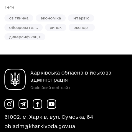
Теги
світлична
економіка
інтерв'ю
обозреватель
ринок
експорт
диверсифікація
Харківська обласна військова
адміністрація
Офіційний веб-сайт
61002, м. Харків, вул. Сумська, 64
obladm@kharkivoda.gov.ua