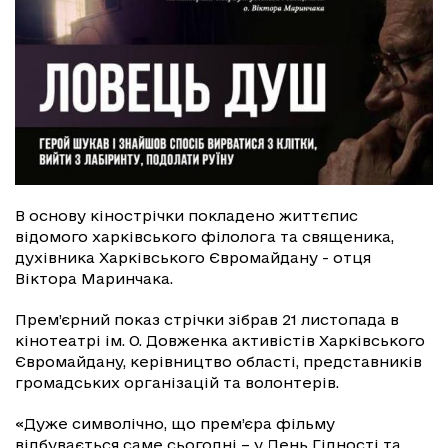
В основу кінострічки покладено життєпис
відомого харківського філолога та священика,
духівника Харківського Євромайдану - отця
Віктора Маринчака.
Прем’єрний показ стрічки зібрав 21 листопада в
кінотеатрі ім. О. Довженка активістів Харківського
Євромайдану, керівництво області, представників
громадських організацій та волонтерів.
«Дуже символічно, що прем’єра фільму
відбувається саме сьогодні – у День Гідності та