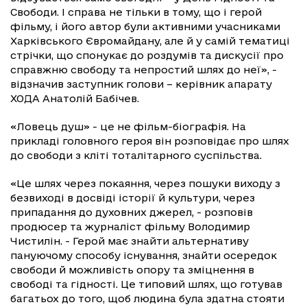
Свободи. І справа не тільки в тому, що і герой
фільму, і його автор були активними учасниками
Харківського Євромайдану, але й у самій тематиці
стрічки, що спонукає до роздумів та дискусії про
справжню свободу та непростий шлях до неї», -
відзначив заступник голови – керівник апарату
ХОДА Анатолій Бабічев.
«Ловець душ» - це не фільм-біографія. На
прикладі головного героя він розповідає про шлях
до свободи з кліті тоталітарного суспільства.
«Це шлях через покаяння, через пошуки виходу з
безвиході в досвіді історії й культури, через
припадання до духовних джерел, - розповів
продюсер та журналіст фільму Володимир
Чистилін. - Герой має знайти альтернативу
пануючому способу існування, знайти осередок
свободи й можливість опору та зміцнення в
свободі та гідності. Це типовий шлях, що готував
багатьох до того, щоб людина була здатна стояти