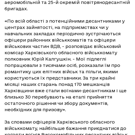
аеромобільній та 25-й окремій повітрянодесантній
бригадах.
«По всій області з потенційними десантниками у
центрах зайнятості, на підприємствах чи у
навчальних закладах періодично зустрічаються
офіцери районних військкоматів та офіцери
військових частин ВДВ, - розповідає військовий
комісар Харківського обласного військкомату
полковник Юрій Калгушкін. - Мої підлеглі
попрацювали з тисячами осіб, розказали їм про
романтику цих елітних військ та пільги, якими
користуються їх представники. За три крайні
місяці наших старань понад 170 мешканців
Харківщини вже стали воїнами-десантникам і ще
близько 30 перебувають на етапі прийняття
остаточного рішення чи збору документів,
необхідних для призову».
За словами офіцерів Харківського обласного
військкомату, найбільше бажання приєднатися до
когорти воїнів Високомобільних десантних військ