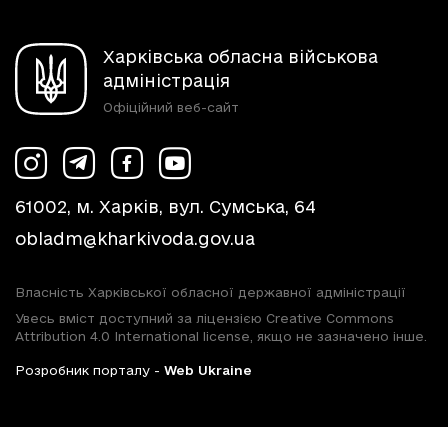
Харківська обласна військова
адміністрація
Офіційний веб-сайт
61002, м. Харків, вул. Сумська, 64
obladm@kharkivoda.gov.ua
Власність Харківської обласної державної адміністрації
Увесь вміст доступний за ліцензією Creative Commons
Attribution 4.0 International license, якщо не зазначено інше.
Розробник порталу -
Web Ukraine