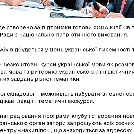
де створено за підтримки голови ХОДА Юлії Сві
Ради з національно-патріотичного виховання.
убу відбудеться у День української писемності 
- безкоштовні курси української мови як розмовн
ова мова та риторика українською, лінгвістичн
них завдань різної тематики.
ої складової, - можливість набувати впевненост
ікаві лекції і тематичні екскурси.
 напрацювання програми клубу і створення нов
раїнською організатори запрошують всіх охочи
ентру «Накипіло» , що знаходиться за адресою: 