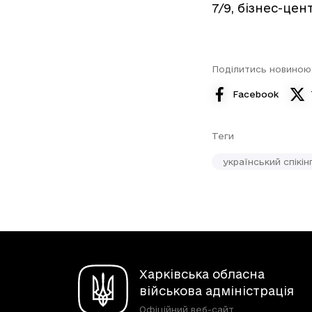
7/9, бізнес-це
Поділитись новиною
Facebook
Теги
український спікін
Харківська обласна
військова адміністрація
Офіційний веб-сайт