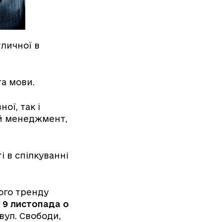
тличної в
та мови.
ої, так і
ий менеджмент,
і в спілкуванні
ого тренду
х
9 листопада о
вул. Свободи,