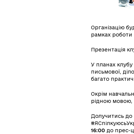
Організацію бу
рамках роботи 
Презентація кл
У планах клубу 
письмової, діл
багато практич
Окрім навчальн
рідною мовою, ц
Долучитись до
#ЯСпілкуюсьУк
16:00
до прес-ц