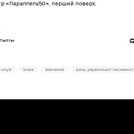
нтр «Параллель'50», перший поверх.
:
Twitter
г-клуб
мова
вивчення
день української писемност