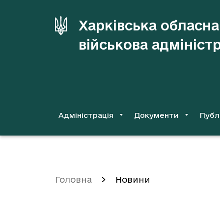
до
основного
Харківська обласна
вмісту
військова адмініст
Адміністрація
Документи
Публ
Головна
Новини