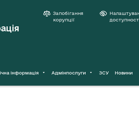
Запобігання
Налаштува
корупції
доступност
рація
ічна інформація
Адмінпослуги
ЗСУ
Новини