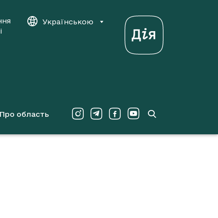
ння
Українською
і
Про область