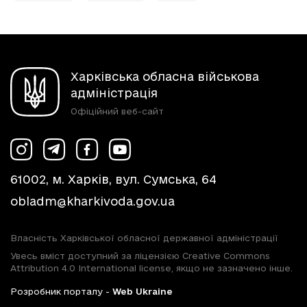
Харківська обласна військова
адміністрація
Офіційний веб-сайт
61002, м. Харків, вул. Сумська, 64
obladm@kharkivoda.gov.ua
Власність Харківської обласної державної адміністрації
Увесь вміст доступний за ліцензією Creative Commons
Attribution 4.0 International license, якщо не зазначено інше.
Розробник порталу -
Web Ukraine