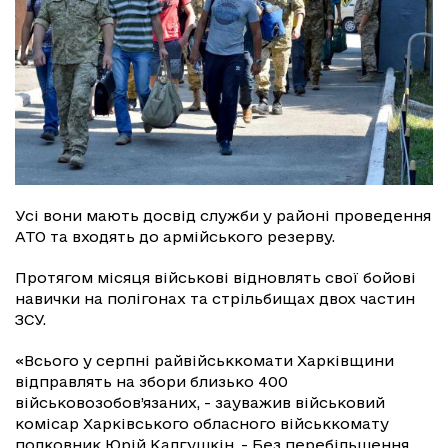
Усі вони мають досвід служби у районі проведення
АТО та входять до армійського резерву.
Протягом місяця військові відновлять свої бойові
навички на полігонах та стрільбищах двох частин
ЗСУ.
«Всього у серпні райвійськкомати Харківщини
відправлять на збори близько 400
військовозобов’язаних, - зауважив військовий
комісар Харківського обласного військкомату
полковник Юрій Калгушкін. - Без перебільшення,