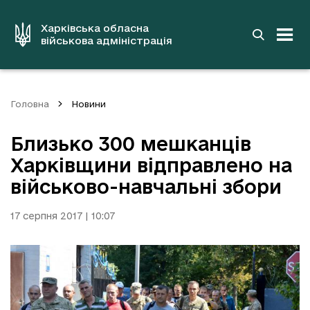
до
основного
вмісту
Харківська обласна
військова адміністрація
Головна
Новини
Близько 300 мешканців
Харківщини відправлено на
військово-навчальні збори
17 серпня 2017 | 10:07