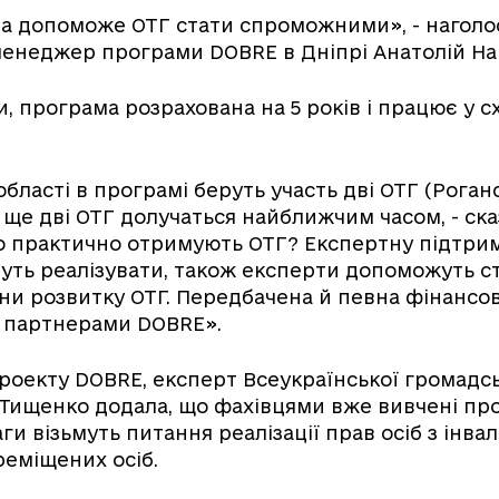
а допоможе ОТГ стати спроможними», - наголо
менеджер програми DOBRE в Дніпрі Анатолій На
, програма розрахована на 5 років і працює у с
області в програмі беруть участь дві ОТГ (Роганс
 ще дві ОТГ долучаться найближчим часом, - ска
 практично отримують ОТГ? Експертну підтримк
чуть реалізувати, також експерти допоможуть 
ани розвитку ОТГ. Передбачена й певна фінансо
є партнерами DOBRE».
оекту DOBRE, експерт Всеукраїнської громадськ
 Тищенко додала, що фахівцями вже вивчені пр
ги візьмуть питання реалізації прав осіб з інвал
еміщених осіб.