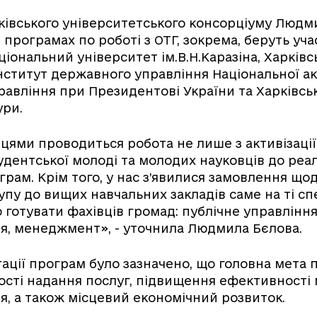
ківського університетського консорціуму Людм
 програмах по роботі з ОТГ, зокрема, беруть уча
ціональний університет ім.В.Н.Каразіна, Харків
нститут державного управління Національної ак
авління при Президентові України та Харківсь
ури.
ями проводиться робота не лише з активізації 
удентської молоді та молодих науковців до реал
рам. Крім того, у нас з’явилися замовлення щод
упу до вищих навчальних закладів саме на ті спе
 готувати фахівців громад: публічне управління
я, менеджмент», - уточнила Людмила Бєлова.
тації програм було зазначено, що головна мета п
сті надання послуг, підвищення ефективності 
, а також місцевий економічний розвиток.