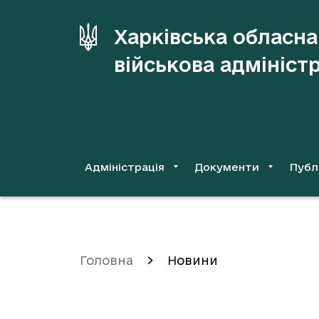
до
основного
Харківська обласна
вмісту
військова адмініст
Адміністрація
Документи
Публ
Головна
Новини