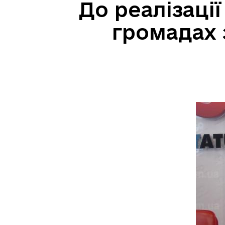
До реалізаці
громадах 