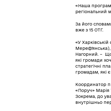
«Наша програм
регіональний 
За його словами
вже з 15 ОТГ.
«У Харківській 
Мереф'янська),
Нагорний. – Що
які громади хо
стратегічні пл
громадам, які 
Координатор пр
«Поруч» Марія
Зокрема, до ува
внутрішньо пер