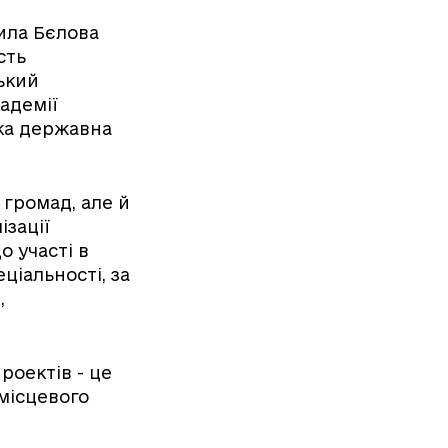
ила Бєлова
сть
ський
адемії
ка державна
громад, але й
ізації
о участі в
ціальності, за
,
роектів - це
місцевого