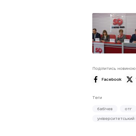
Поділитись новиною
Facebook
Теги
бабічев
отг
університетський