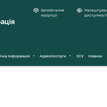
Запобігання
Налаштува
корупції
доступност
рація
ічна інформація
Адмінпослуги
ЗСУ
Новини