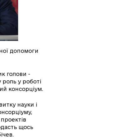
дної допомоги
к голови -
 роль у роботі
кий консорціум.
витку науки і
онсорціуму,
ї проектів
одасть щось
ічев.