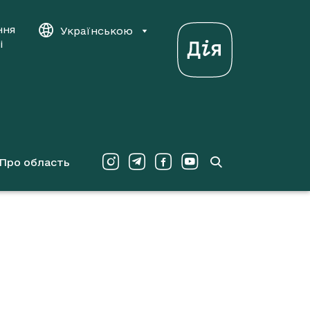
ння
Українською
і
Про область