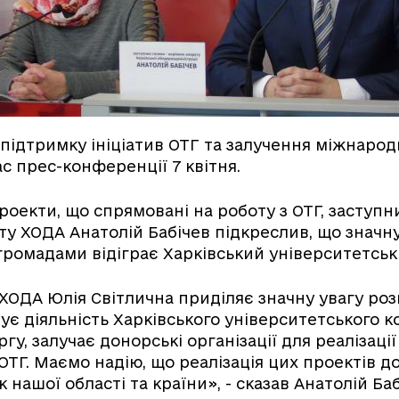
підтримку ініціатив ОТГ та залучення міжнаро
ас прес-конференції 7 квітня.
оекти, що спрямовані на роботу з ОТГ, заступни
ту ХОДА Анатолій Бабічев підкреслив, що значну
громадами відіграє Харківський університетсь
 ХОДА Юлія Світлична приділяє значну увагу роз
мує діяльність Харківського університетського к
ргу, залучає донорські організації для реалізаці
ОТГ. Маємо надію, що реалізація цих проектів д
 нашої області та країни», - сказав Анатолій Баб