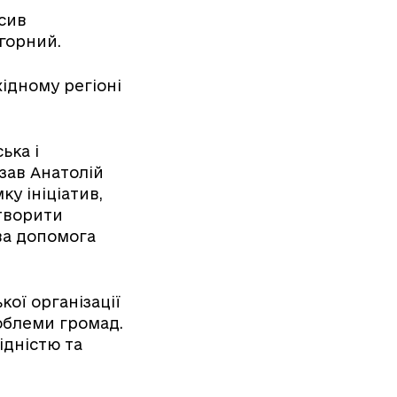
сив
горний.
хідному регіоні
ька і
зав Анатолій
у ініціатив,
створити
ва допомога
ої організації
облеми громад.
ідністю та