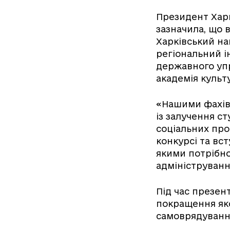
Президент Хар
зазначила, що в
Харківський на
регіональний і
державного упр
академія культ
«Нашими фахівц
із залучення ст
соціальних прог
конкурсі та вст
якими потрібно
адмініструванн
Під час презен
покращення яко
самоврядування