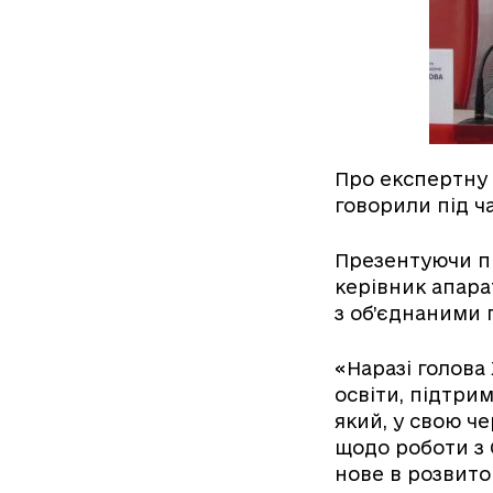
Про експертну 
говорили під ч
Презентуючи пр
керівник апара
з об’єднаними 
«Наразі голова
освіти, підтри
який, у свою че
щодо роботи з 
нове в розвиток