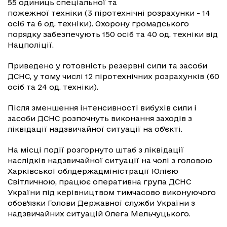
55 одиниць спеціальної та
пожежної техніки (3 піротехнічні розрахунки - 14
осіб та 6 од. техніки). Охорону громадського
порядку забезпечують 150 осіб та 40 од. техніки від
Нацполіції.
Приведено у готовність резервні сили та засоби
ДСНС, у тому числі 12 піротехнічних розрахунків (60
осіб та 24 од. техніки).
Після зменшення інтенсивності вибухів сили і
засоби ДСНС розпочнуть виконання заходів з
ліквідації надзвичайної ситуації на об’єкті.
На місці події розгорнуто штаб з ліквідації
наслідків надзвичайної ситуації на чолі з головою
Харківської облдержадміністрації Юлією
Світличною, працює оперативна група ДСНС
України під керівництвом тимчасово виконуючого
обов’язки Голови Державної служби України з
надзвичайних ситуацій Олега Мельчуцького.