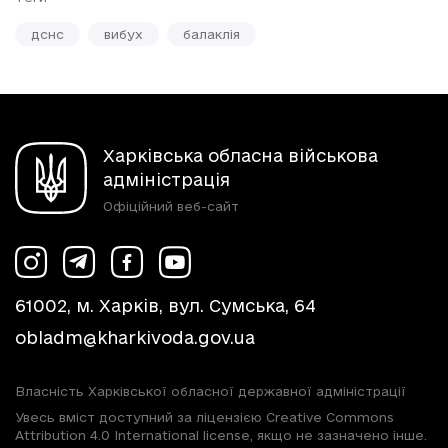
дснс
вибух
балаклія
Харківська обласна військова
адміністрація
Офіційний веб-сайт
61002, м. Харків, вул. Сумська, 64
obladm@kharkivoda.gov.ua
Власність Харківської обласної державної адміністрації
Увесь вміст доступний за ліцензією Creative Commons
Attribution 4.0 International license, якщо не зазначено інше.