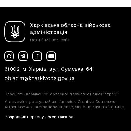
Харківська обласна військова
адміністрація
Офіційний веб-сайт
61002, м. Харків, вул. Сумська, 64
obladm@kharkivoda.gov.ua
Власність Харківської обласної державної адміністрації
Увесь вміст доступний за ліцензією Creative Commons
Attribution 4.0 International license, якщо не зазначено інше.
Розробник порталу -
Web Ukraine