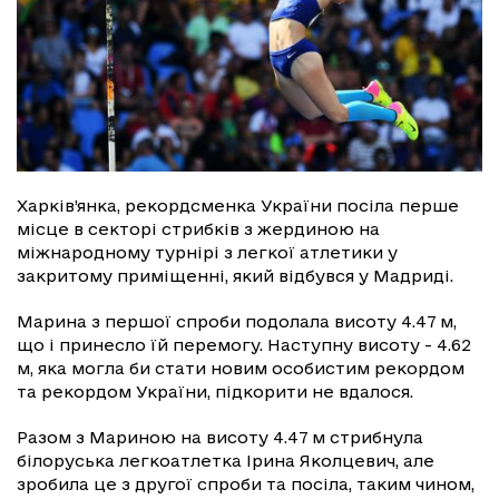
Харків’янка, рекордсменка України посіла перше
місце в секторі стрибків з жердиною на
міжнародному турнірі з легкої атлетики у
закритому приміщенні, який відбувся у Мадриді.
Марина з першої спроби подолала висоту 4.47 м,
що і принесло їй перемогу. Наступну висоту - 4.62
м, яка могла би стати новим особистим рекордом
та рекордом України, підкорити не вдалося.
Разом з Мариною на висоту 4.47 м стрибнула
білоруська легкоатлетка Ірина Яколцевич, але
зробила це з другої спроби та посіла, таким чином,