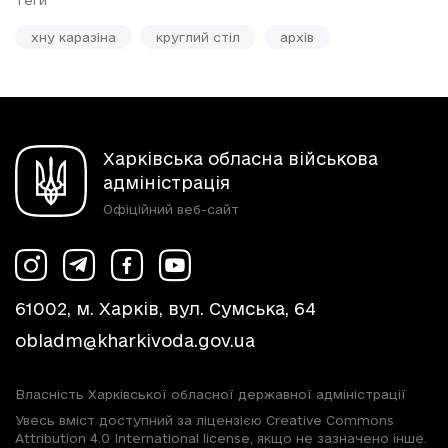
хну каразіна
круглий стіл
архів
Харківська обласна військова
адміністрація
Офіційний веб-сайт
61002, м. Харків, вул. Сумська, 64
obladm@kharkivoda.gov.ua
Власність Харківської обласної державної адміністрації
Увесь вміст доступний за ліцензією Creative Commons
Attribution 4.0 International license, якщо не зазначено інше.