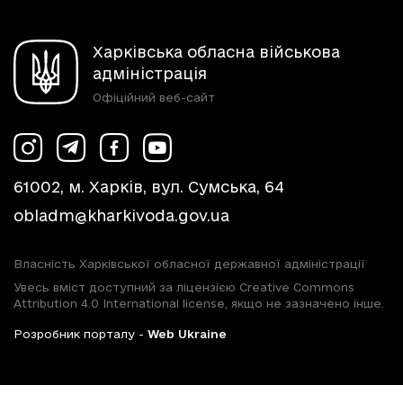
Харківська обласна військова
адміністрація
Офіційний веб-сайт
61002, м. Харків, вул. Сумська, 64
obladm@kharkivoda.gov.ua
Власність Харківської обласної державної адміністрації
Увесь вміст доступний за ліцензією Creative Commons
Attribution 4.0 International license, якщо не зазначено інше.
Розробник порталу -
Web Ukraine