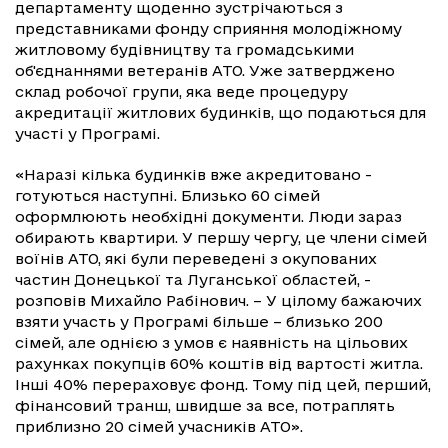
департаменту щоденно зустрічаються з
представниками фонду сприяння молодіжному
житловому будівництву та громадськими
об'єднаннями ветеранів АТО. Уже затверджено
склад робочої групи, яка веде процедуру
акредитації житлових будинків, що подаються для
участі у Програмі.
«Наразі кілька будинків вже акредитовано -
готуються наступні. Близько 60 сімей
оформлюють необхідні документи. Люди зараз
обирають квартири. У першу чергу, це члени сімей
воїнів АТО, які були переведені з окупованих
частин Донецької та Луганської областей, -
розповів Михайло Рабінович. – У цілому бажаючих
взяти участь у Програмі більше – близько 200
сімей, але однією з умов є наявність на цільових
рахунках покупців 60% коштів від вартості житла.
Інші 40% перераховує фонд. Тому під цей, перший,
фінансовий транш, швидше за все, потраплять
приблизно 20 сімей учасників АТО».