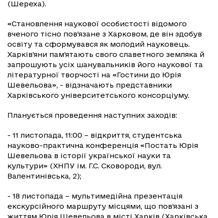
(Шереха).
«Становлення наукової особистості відомого
вченого тісно пов’язане з Харковом, де він здобув
освіту та сформувався як молодий науковець.
Харків’яни пам’ятають свого славетного земляка й
запрошують усіх шанувальників його наукової та
літературної творчості на «Гостини до Юрія
Шевельова», - відзначають представники
Харківського університетського консорціуму.
Планується проведення наступних заходів:
- 11 листопада, 11:00 – відкриття, студентська
науково-практична конференція «Постать Юрія
Шевельова в історії української науки та
культури» (ХНПУ ім. Г.С. Сковороди, вул.
Валентинівська, 2);
- 18 листопада – мультимедійна презентація
екскурсійного маршруту місцями, що пов’язані з
життям Юрія Шевельова в місті Харків (Харківська