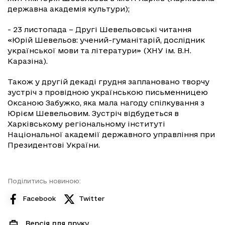
державна академія культури);
- 23 листопада – Другі Шевельовські читання
«Юрій Шевельов: учений-гуманітарій, дослідник
української мови та літератури» (ХНУ ім. В.Н.
Каразіна).
Також у другій декаді грудня заплановано творчу
зустріч з провідною українською письменницею
Оксаною Забужко, яка мала нагоду спілкування з
Юрієм Шевельовим. Зустріч відбудеться в
Харківському регіональному інституті
Національної академії державного управління при
Президентові України.
Поділитись новиною:
Facebook
Twitter
Версія для друку