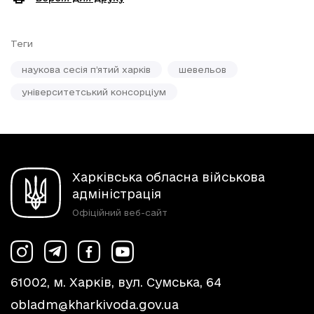
Теги
наукова сесія п’ятий харків
шевельов
університетський консорціум
Харківська обласна військова
адміністрація
Офіційний веб-сайт
61002, м. Харків, вул. Сумська, 64
obladm@kharkivoda.gov.ua