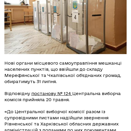
Нові органи місцевого самоуправління мешканці
населених пунктів, що ввійшли до складу
Мерефянської та Чкалівської об’єднаних громад,
обиратимуть 31 липня.
Відповідну
постанову № 124
Центральна виборча
комісія прийняла 20 травня.
«До Центральної виборчої комісії разом із
супровідними листами надійшли звернення
Рівненської та Харківської обласних державних
адміністрацій з доданими до них документами