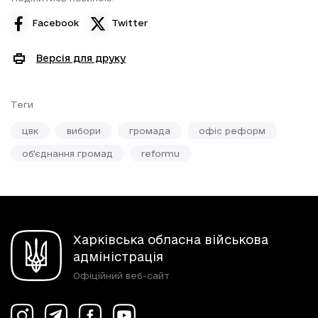
Facebook
Twitter
Версія для друку
Теги
цвк
вибори
громада
офіс реформ
об'єднання громад
reformu
Харківська обласна військова
адміністрація
Офіційний веб-сайт