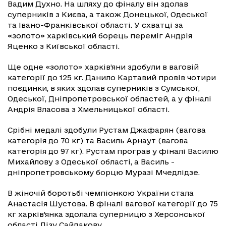
Вадим Духно. На шляху до фіналу він здолав
суперників з Києва, а також Донецької, Одеської
та Івано-Франківської області. У схватці за
«золото» харківський борець переміг Андрія
Яценко з Київської області.
Ще одне «золото» харків’яни здобули в ваговій
категорії до 125 кг. Данило Картавий провів чотири
поєдинки, в яких здолав суперників з Сумської,
Одеської, Дніпропетровської областей, а у фіналі
Андрія Власова з Хмельницької області.
Срібні медалі здобули Рустам Джафарян (вагова
категорія до 70 кг) та Василь Арнаут (вагова
категорія до 97 кг). Рустам програв у фіналі Василю
Михайлову з Одеської області, а Василь -
дніпропетровському борцю Муразі Мчедлідзе.
В жіночій боротьбі чемпіонкою України стала
Анастасія Шустова. В фіналі вагової категорії до 75
кг харків’янка здолала суперницю з Херсонської
області Лізу Сайдакову.