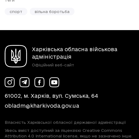
спорт
вільна боротьба
Харківська обласна військова
адміністрація
Офіційний веб-сайт
61002, м. Харків, вул. Сумська, 64
obladm@kharkivoda.gov.ua
Власність Харківської обласної державної адміністрації
Увесь вміст доступний за ліцензією Creative Commons
Attribution 4.0 International license, якщо не зазначено інше.