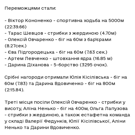
Переможцями стали:
- Віктор Кононенко - спортивна ходьба на 5000м
(22:39.66)
- Тарас Шевцов - стрибки з жердиною (4.70м)
- Олексій Овчаренко - біг на 60м з бар’єрами
(8.27сек.)
- Єва Підгородецька - біг на 60м (7.63 сек.)
- Артем Левченко - штовхання ядра (16.85 м)
- Дарина Діханова - 5-борство (3295 очок).
Срібні нагороди отримали Юлія Кісілівська - біг на
60м (7.83) та Дарина Вдовиченко - біг на 800м
(2:15.84).
Треті місця посіли Олексій Овчаренко - стрибки у
висоту, Аліна Ненько - біг на 400м, Ольга Лапузова
- стрибки з жердиною, а також естафетна команда
у складі Валерії Федунків, Юлії Кісілівської, Аліни
Ненько та Дарини Вдовиченко.