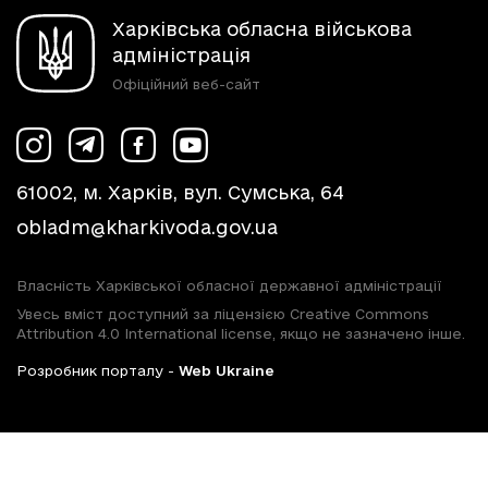
Харківська обласна військова
адміністрація
Офіційний веб-сайт
61002, м. Харків, вул. Сумська, 64
obladm@kharkivoda.gov.ua
Власність Харківської обласної державної адміністрації
Увесь вміст доступний за ліцензією Creative Commons
Attribution 4.0 International license, якщо не зазначено інше.
Розробник порталу -
Web Ukraine