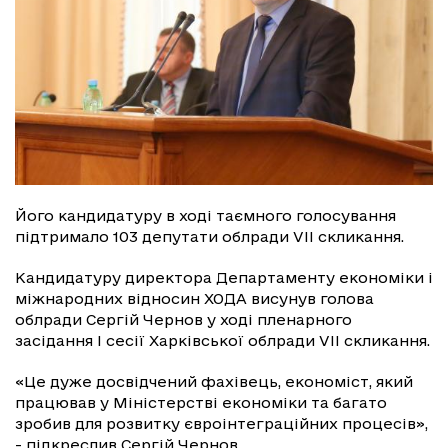
Його кандидатуру в ході таємного голосування
підтримало 103 депутати облради VII скликання.
Кандидатуру директора Департаменту економіки і
міжнародних відносин ХОДА висунув голова
облради Сергій Чернов у ході пленарного
засідання I сесії Харківської облради VII скликання.
«Це дуже досвідчений фахівець, економіст, який
працював у Міністерстві економіки та багато
зробив для розвитку євроінтеграційних процесів»,
- підкреслив Сергій Чернов.