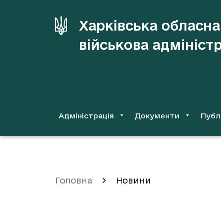
до
основного
Харківська обласна
вмісту
військова адмініст
Адміністрація
Документи
Публ
Головна
Новини