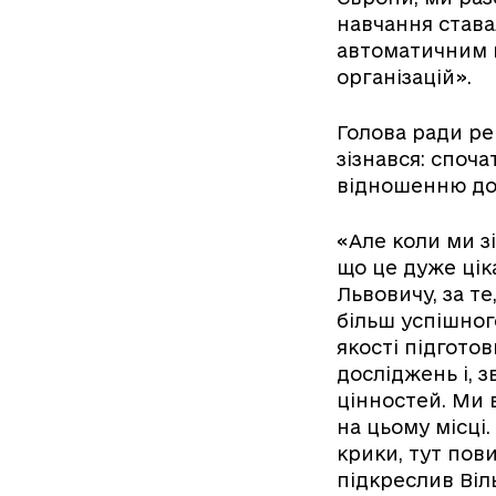
навчання става
автоматичним 
організацій».
Голова ради рек
зізнався: споча
відношенню до 
«Але коли ми зі
що це дуже ціка
Львовичу, за т
більш успішно
якості підгото
досліджень і, 
цінностей. Ми 
на цьому місці.
крики, тут пови
підкреслив Віль