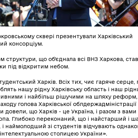
окровському сквері презентували Харківський
ий консорціум.
 структури, що об'єднала всі ВНЗ Харкова, ста
ки під відкритим небом.
тудентський Харків. Всіх тих, чиє гаряче серце,
облять нашу рідну Харківську область і наш рідн
ивними і найбільш рішучими на шляху реформ, 
заходу голова Харківської облдержадміністрації І
и довели, що Харків - це Україна, і разом з вам
ропа. Глибоко переконаний, що і найстарший і ш
, і наймолодший зі студентів відчувають однаков
є інтелектуальною столицею України».