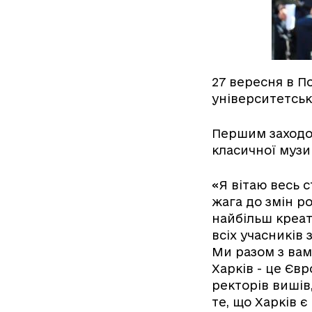
27 вересня в П
університетськ
Першим заходом
класичної музи
«Я вітаю весь с
жага до змін р
найбільш креат
всіх учасників 
Ми разом з вам
Харків - це Єв
ректорів вишів
те, що Харків 