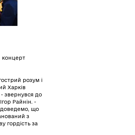
в концерт
 гострий розум і
ий Харків
- звернувся до
гор Райнін. -
и доведемо, що
анований з
у гордість за