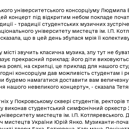
ького університетського консорціуму Людмила 
цей концерт під відкритим небом покладе почат
диції - традиції студентських музичних зустріче
аціонального університету мистецтв ім. І.П. Кот
сказала, що в цей день збулася мрія її колективу
 місті звучить класична музика, злу тут не бува
зує прекрасний приклад: його діти виховуютьс
на роялі, на скрипці, це приклад для нашого ст
огодні консорціум дав можливість студентам і 
 ми будемо намагатися доставити вам величезну 
я нашого невеликого концерту», - сказала Тетя
ніх у Покровському сквері студентів, ректорів 
у виконав студентський симфонічний оркестр 
університету мистецтв ім. І.П. Котляревського.
ч мистецтв України Юрій Янко. Музиканти-поча
ниті твори Баха, Бетховена, Кальмана, Доніцетті