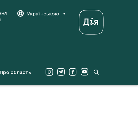
ння
Українською
і
Про область