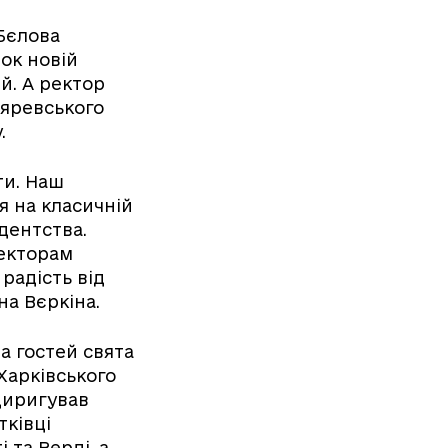
Бєлова
ок новій
й. А ректор
ляревського
.
ти. Наш
я на класичній
удентства.
ректорам
радість від
на Вєркіна.
та гостей свята
Харківського
 Диригував
тківці
 та Верді, а