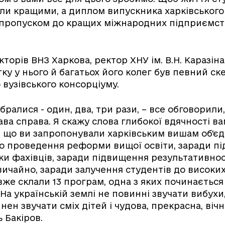
ли кращими, а диплом випускника харківського
пропуском до кращих міжнародних підприємст
торів ВНЗ Харкова, ректор ХНУ ім. В.Н. Каразіна
тку у нього й багатьох його колег був певний ск
вузівського консорціуму.
бралися - один, два, три рази, – все обговорили,
ва справа. Я скажу слова глибокої вдячності вам
е, що ви запропонували харківським вишам об'є
го проведення реформи вищої освіти, заради п
вки фахівців, заради підвищення результативнос
звичайно, заради залучення студентів до високи
вже склали 13 програм, одна з яких починається 
 На українській землі не повинні звучати вибухи,
нен звучати сміх дітей і чудова, прекрасна, вічн
 Бакіров.