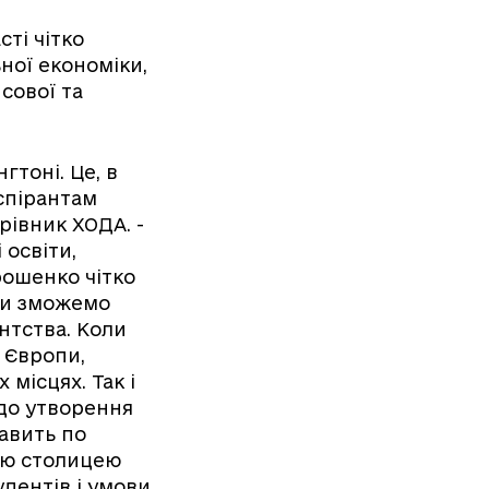
сті чітко
ної економіки,
сової та
гтоні. Це, в
аспірантам
рівник ХОДА. -
 освіти,
рошенко чітко
ми зможемо
нтства. Коли
 Європи,
 місцях. Так і
 до утворення
тавить по
ною столицею
дентів і умови