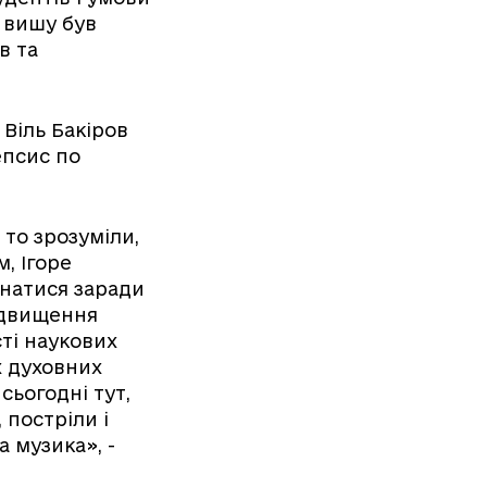
 вишу був
в та
 Віль Бакіров
епсис по
 то зрозуміли,
, Ігоре
днатися заради
ідвищення
ті наукових
х духовних
сьогодні тут,
 постріли і
а музика», -