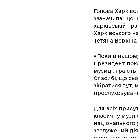
Голова Харківс
зазначила, що 
харківській тра
Харківського н
Тетяна Вєркіна 
«Поки в нашому
Президент пока
музиці, грають 
Спасибі, що сь
зібратися тут,
прослуховуванн
Для всіх присут
класичну музик
національного 
заслужений дія
виконали знаме