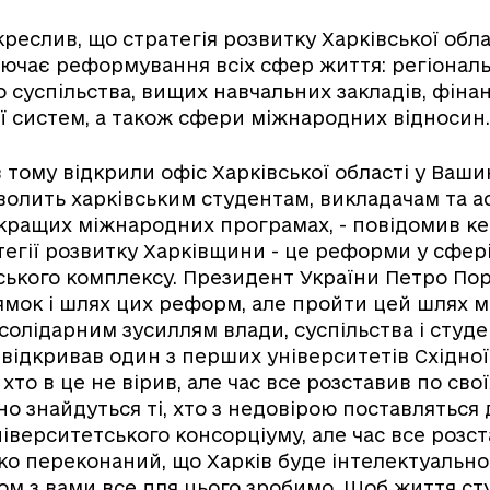
креслив, що стратегія розвитку Харківської обла
лючає реформування всіх сфер життя: регіональ
 суспільства, вищих навчальних закладів, фінан
 систем, а також сфери міжнародних відносин.
 тому відкрили офіс Харківської області у Вашин
зволить харківським студентам, викладачам та 
 кращих міжнародних програмах, - повідомив ке
тегії розвитку Харківщини - це реформи у сфері
ького комплексу. Президент України Петро По
ямок і шлях цих реформ, але пройти цей шлях 
 солідарним зусиллям влади, суспільства і студе
 відкривав один з перших університетів Східної
 хто в це не вірив, але час все розставив по своїх
но знайдуться ті, хто з недовірою поставляться
ніверситетського консорціуму, але час все розс
око переконаний, що Харків буде інтелектуаль
ом з вами все для цього зробимо. Щоб життя сту