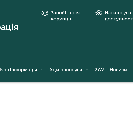
Запобігання
Налаштува
корупції
доступност
рація
ічна інформація
Адмінпослуги
ЗСУ
Новини