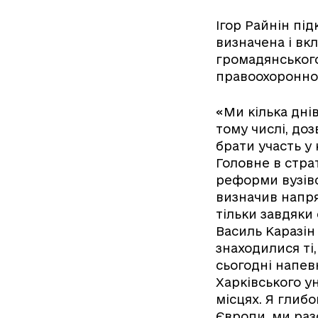
Ігор Райнін під
визначена і вк
громадянського
правоохоронної
«Ми кілька днів
тому числі, до
брати участь у
Головне в стра
реформи вузівс
визначив напр
тільки завдяки
Василь Каразін
знаходилися ті,
сьогодні напев
Харківського у
місцях. Я глиб
Європи, ми раз