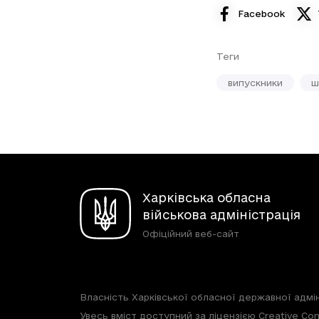
Facebook
Теги
випускники
ш
Харківська обласна
військова адміністрація
Офіційний веб-сайт
Власність Харківської обласної державної адмін
Увесь вміст доступний за ліцензією Creative Com