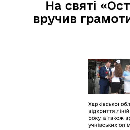
На святі «Ос
вручив грамот
Харківської об
відкриття ліні
року, а також 
учнівських олі