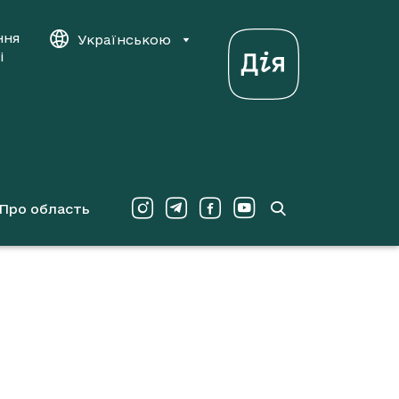
ння
Українською
і
Про область