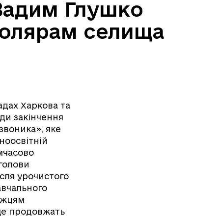
 Вадим Глушко
колярам селища
адах Харкова та
оди закінчення
звоника», яке
ноосвітній
имчасово
голови
ісля урочистого
авчального
ожцям
 ще продовжать