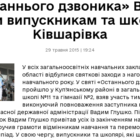
таннього дзвоника»
и випускникам та ш
Ківшарівка
29 травня 2015 | 19:24
У всіх загальноосвітніх навчальних закл
області відбулися святкові заходи з наг
навчального року. У святі «Останнього д
пройшло у Куп'янському районі в загаль
школі №11 та гімназії №2, взяв участь т
виконуючий повноваження заступника 
ласної державної адміністрації Вадим Глушко. П
йок Вадим Глушко привітав усіх із закінченням н
вручив грамоти відмінникам навчання та перем
мпіад. У свою чергу, випускники та школярі, які