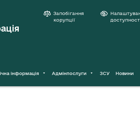
Запобігання
Налаштува
корупції
доступност
рація
ічна інформація
Адмінпослуги
ЗСУ
Новини