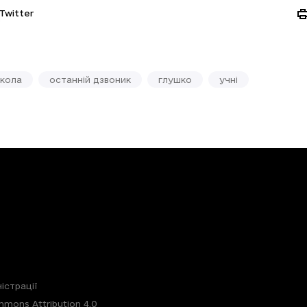
Twitter
кола
останній дзвоник
глушко
учні
істрації
mons Attribution 4.0