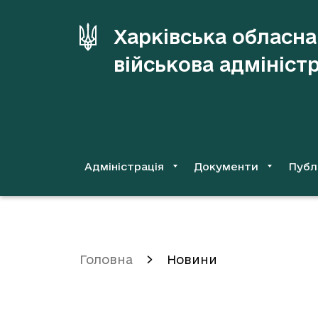
до
основного
Харківська обласна
вмісту
військова адмініст
Адміністрація
Документи
Публ
Головна
Новини