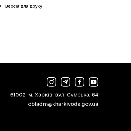
Версія для друку
61002, м. Харків, вул. Сумська, 64
obladm@kharkivoda.gov.ua