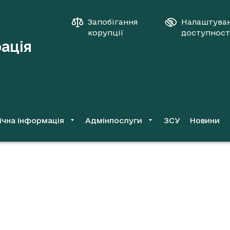
Запобігання
Налаштува
корупції
доступност
рація
ічна інформація
Адмінпослуги
ЗСУ
Новини