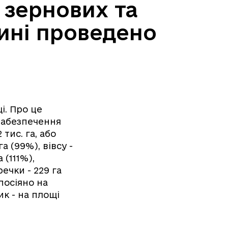
х зернових та
ині проведено
і. Про це
забезпечення
тис. га, або
а (99%), вівсу -
а (111%),
речки - 229 га
посіяно на
ик - на площі