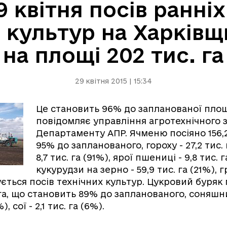
 квітня посів ранні
 культур на Харківщ
на площі 202 тис. га
29 квітня 2015 | 15:34
Це становить 96% до запланованої площ
повідомляє управління агротехнічного 
Департаменту АПР. Ячменю посіяно 156,2 
95% до запланованого, гороху - 27,2 тис. г
8,7 тис. га (91%), ярої пшениці - 9,8 тис. г
кукурудзи на зерно - 59,9 тис. га (21%), г
ється посів технічних культур. Цукровий буряк 
 га, що становить 89% до запланованого, соняшн
), сої - 2,1 тис. га (6%).