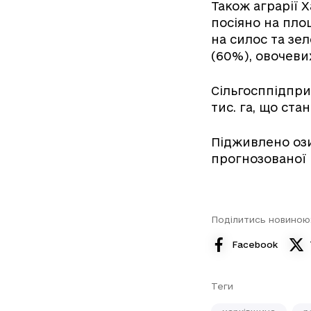
Також аграрії 
посіяно на площ
на силос та зел
(60%), овочевих
Сільгосппідпри
тис. га, що ст
Підживлено озим
прогнозованої 
Поділитись новиною
Facebook
Теги