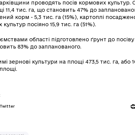
Харківщини проводять посів кормових культур. 
і 11,4 тис. га, що становить 47% до заплановано
ений корм - 5,3 тис. га (15%), картоплі посаджено
 культур посіяно 15,9 тис. га (51%).
ємствами області підготовлено ґрунт до посіву 
ановить 83% до запланованого.
і зернові культури на площі 473,5 тис. га, або 
площі.
:
Twitter