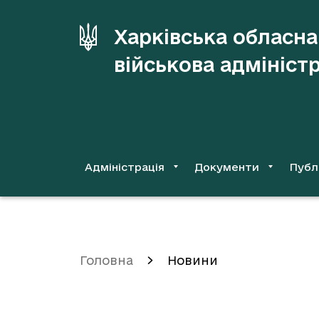
до
основного
Харківська обласна
вмісту
військова адмініст
Адміністрація
Документи
Публ
Головна
Новини