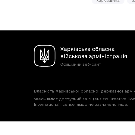
харківщина
р
Харківська обласна
військова адміністрація
Офіційний веб-сайт
Власність Харківської обласної державної адмін
Увесь вміст доступний за ліцензією Creative Com
International license, якщо не зазначено інше.