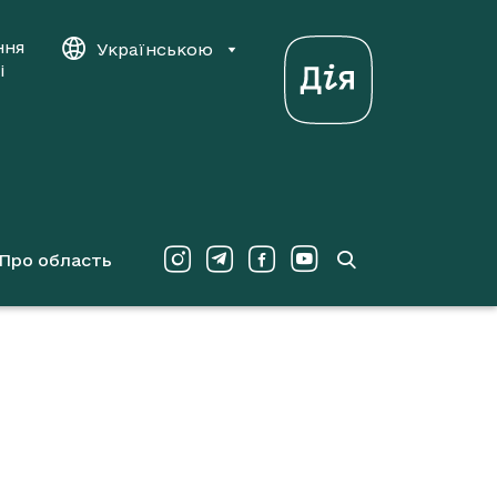
ння
Українською
і
Про область