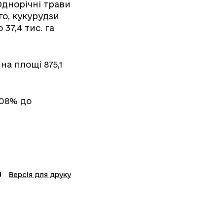
Однорічні трави
го, кукурудзи
 37,4 тис. га
на площі 875,1
108% до
Версія для друку