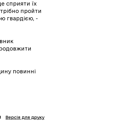
де сприяти їх
отрібно пройти
ю гвардією, -
овник
 продовжити
щину повинні
Версія для друку