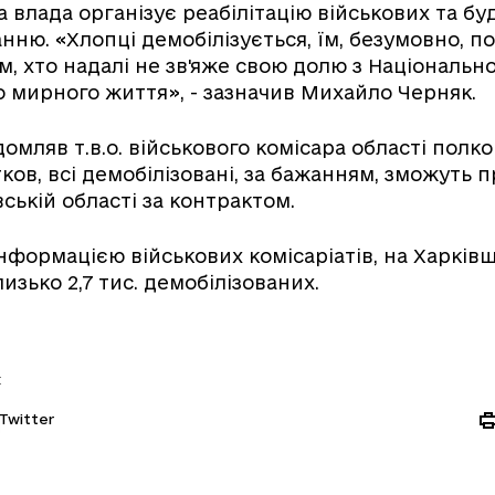
а влада організує реабілітацію військових та бу
ню. «Хлопці демобілізується, їм, безумовно, п
м, хто надалі не зв'яже свою долю з Національно
 мирного життя», - зазначив Михайло Черняк.
домляв т.в.о. військового комісара області полк
ов, всі демобілізовані, за бажанням, зможуть
ській області за контрактом.
інформацією військових комісаріатів, на Харків
изько 2,7 тис. демобілізованих.
:
Twitter