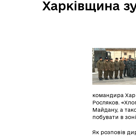
Харківщина зу
командира Харк
Росляков. «Хло
Майдану, а тако
побувати в зон
Як розповів д