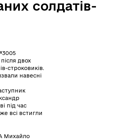
аних солдатів-
 №3005
 після двох
ів-строковиків.
извали навесні
заступник
ександр
і під час
йже всі встигли
ДА Михайло