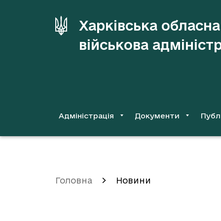
до
основного
Харківська обласна
вмісту
військова адмініст
Адміністрація
Документи
Публ
Головна
Новини