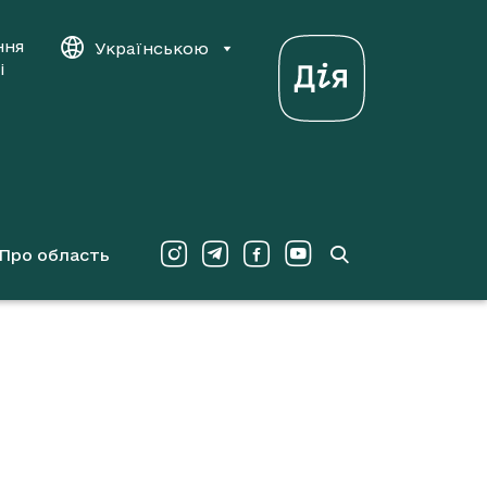
ння
Українською
і
Про область