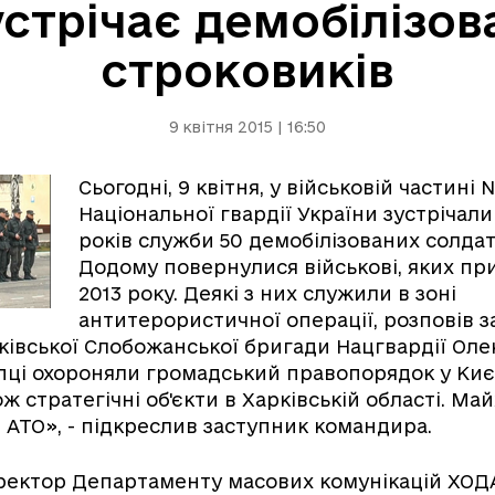
стрічає демобілізов
строковиків
9 квітня 2015 | 16:50
Сьогодні, 9 квітня, у військовій частині
Національної гвардії України зустрічали
років служби 50 демобілізованих солдат
Додому повернулися військові, яких пр
2013 року. Деякі з них служили в зоні
антитерористичної операції, розповів 
івської Слобожанської бригади Нацгвардії Ол
пці охороняли громадський правопорядок у Києв
ж стратегічні об'єкти в Харківській області. Ма
і АТО», - підкреслив заступник командира.
иректор Департаменту масових комунікацій ХО