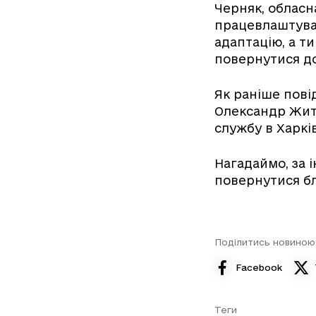
Черняк, обласн
працевлаштуван
адаптацію, а ти
повернутися до
Як раніше пові
Олександр Житк
службу в Харків
Нагадаймо, за 
повернутися бл
Поділитись новиною
Facebook
Теги