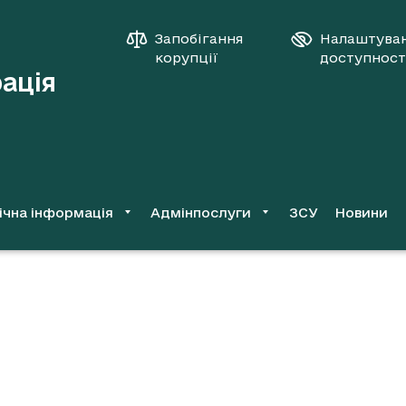
Запобігання
Налаштува
корупції
доступност
рація
ічна інформація
Адмінпослуги
ЗСУ
Новини