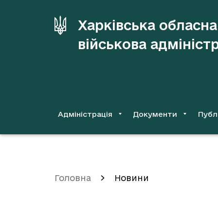
до
основного
Харківська обласна
вмісту
військова адмініст
Адміністрація
Документи
Публ
Головна
Новини