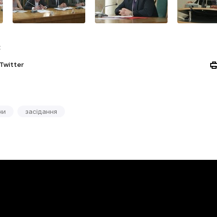
:
Twitter
ни
засідання