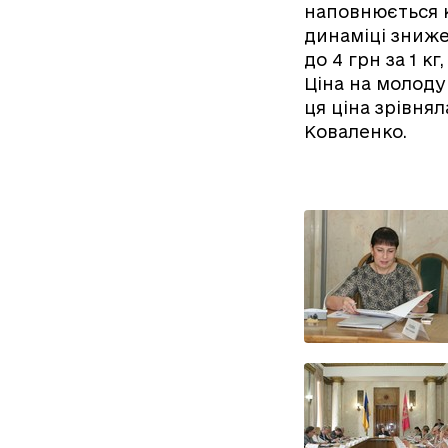
наповнюється к
динаміці зниже
до 4 грн за 1 к
Ціна на молоду
ця ціна зрівнял
Коваленко.