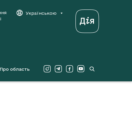
ння
Українською
і
Про область