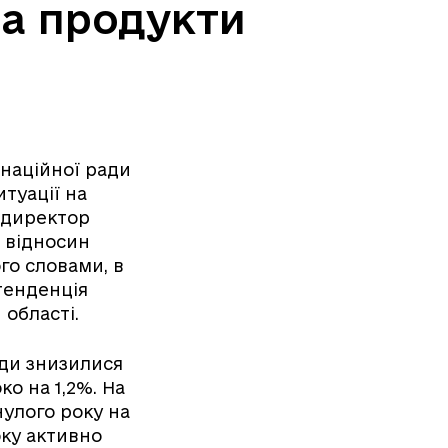
на продукти
инаційної ради
туації на
 директор
 відносин
го словами, в
тенденція
 області.
ди знизилися
ко на 1,2%. На
улого року на
оку активно