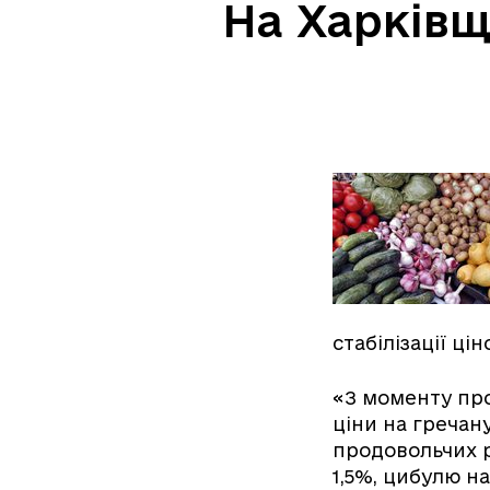
На Харківщ
стабілізації ці
«З моменту пр
ціни на гречану
продовольчих 
1,5%, цибулю н