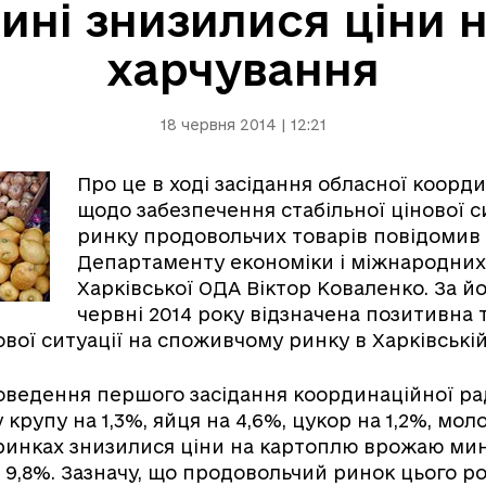
ині знизилися ціни 
харчування
18 червня 2014 | 12:21
Про це в ході засідання обласної коорд
щодо забезпечення стабільної цінової си
ринку продовольчих товарів повідомив
Департаменту економіки і міжнародних
Харківської ОДА Віктор Коваленко. За йо
червні 2014 року відзначена позитивна 
нової ситуації на споживчому ринку в Харківській
оведення першого засідання координаційної ра
 крупу на 1,3%, яйця на 4,6%, цукор на 1,2%, моло
ринках знизилися ціни на картоплю врожаю мин
а 9,8%. Зазначу, що продовольчий ринок цього р