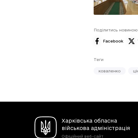
Поділитись новиною
Facebook
Теги
коваленко
ці
Харківська обласна
військова адміністрація
Офіційний веб-сайт