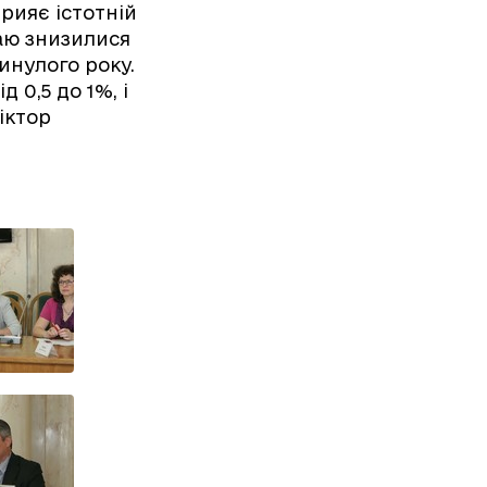
рияє істотній
жаю знизилися
инулого року.
0,5 до 1%, і
Віктор