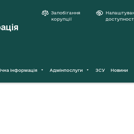
Запобігання
Налаштува
корупції
доступност
рація
ічна інформація
Адмінпослуги
ЗСУ
Новини