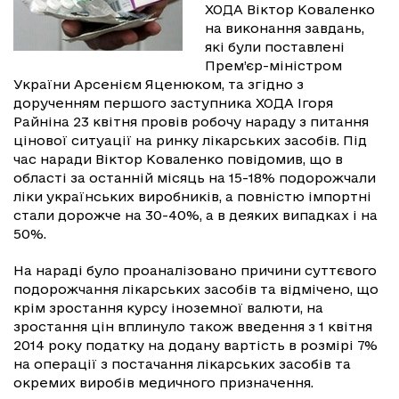
ХОДА Віктор Коваленко
на виконання завдань,
які були поставлені
Прем’єр-міністром
України Арсенієм Яценюком, та згідно з
дорученням першого заступника ХОДА Ігоря
Райніна 23 квітня провів робочу нараду з питання
цінової ситуації на ринку лікарських засобів. Під
час наради Віктор Коваленко повідомив, що в
області за останній місяць на 15-18% подорожчали
ліки українських виробників, а повністю імпортні
стали дорожче на 30-40%, а в деяких випадках і на
50%.
На нараді було проаналізовано причини суттєвого
подорожчання лікарських засобів та відмічено, що
крім зростання курсу іноземної валюти, на
зростання цін вплинуло також введення з 1 квітня
2014 року податку на додану вартість в розмірі 7%
на операції з постачання лікарських засобів та
окремих виробів медичного призначення.