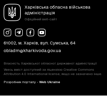
Харківська обласна військова
адміністрація
Офіційний веб-сайт
61002, м. Харків, вул. Сумська, 64
obladm@kharkivoda.gov.ua
Власність Харківської обласної державної адміністрації
Увесь вміст доступний за ліцензією Creative Commons
Attribution 4.0 International license, якщо не зазначено інше.
Розробник порталу -
Web Ukraine