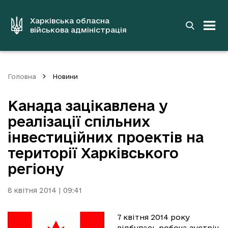
до
основного
вмісту
Харківська обласна
військова адміністрація
Головна
Новини
Канада зацікавлена у
реалізації спільних
інвестиційних проектів на
території Харківського
регіону
8 квітня 2014 | 09:41
7 квітня 2014 року
відбулась робоча зустріч