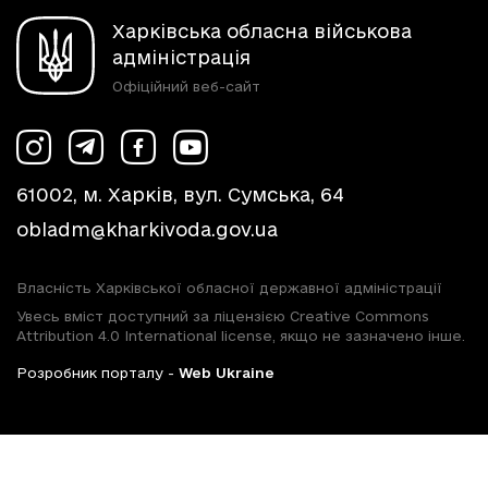
Харківська обласна військова
адміністрація
Офіційний веб-сайт
61002, м. Харків, вул. Сумська, 64
obladm@kharkivoda.gov.ua
Власність Харківської обласної державної адміністрації
Увесь вміст доступний за ліцензією Creative Commons
Attribution 4.0 International license, якщо не зазначено інше.
Розробник порталу -
Web Ukraine