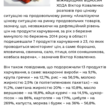
міжнародних відносин
ХОДА Віктор Коваленко
розповів про цінову
ситуацію на продовольчому ринку. «Аналізуючи
цінову ситуацію на ринку продовольчих товарів,
зазначу, що, незважаючи на дефляційний рівень
цін на продукти харчування, за рік з березня
минулого по березень 2014 року в області
подешевшали 7 продуктів харчування з 23, по яких
проводиться моніторинг цін, а саме: борошно,
яловичина, свинина, сало, птиця, олія соняшникова,
ковбаса варена», – зазначив Віктор Коваленко.
Він також повідомив, що подорожчали 13 продуктів
харчування, а саме: макаронні вироби – на 9,1%,
крупа гречки – на 12,7%, рис – на 56,5%, молоко
жирністю 2,5% (в поліетиленових пакетах) – на
11,2%, сметана жирністю 20% – на 10,8%, масло
вершкове – на 16,8%, яйця курячі – на 14,5%, цукор-
пісок – на 86%, картопля – на 171%, цибуля – на
269%, капуста, морква і буряк – на 36% – 56,8%.