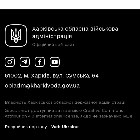
Харківська обласна військова
адміністрація
Офіційний веб-сайт
61002, м. Харків, вул. Сумська, 64
obladm@kharkivoda.gov.ua
Власність Харківської обласної державної адміністрації
Увесь вміст доступний за ліцензією Creative Commons
Attribution 4.0 International license, якщо не зазначено інше.
Розробник порталу -
Web Ukraine