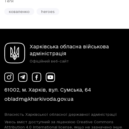
Теги
коваленко
heroes
Харківська обласна військова
адміністрація
Офіційний веб-сайт
61002, м. Харків, вул. Сумська, 64
obladm@kharkivoda.gov.ua
Власність Харківської обласної державної адміністрації
Увесь вміст доступний за ліцензією Creative Commons
Attribution 4.0 International license, якщо не зазначено інше.