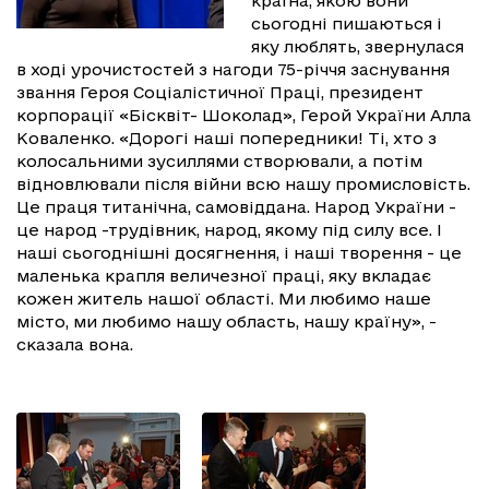
країна, якою вони
сьогодні пишаються і
яку люблять, звернулася
в ході урочистостей з нагоди 75-річчя заснування
звання Героя Соціалістичної Праці, президент
корпорації «Бісквіт- Шоколад», Герой України Алла
Коваленко. «Дорогі наші попередники! Ті, хто з
колосальними зусиллями створювали, а потім
відновлювали після війни всю нашу промисловість.
Це праця титанічна, самовіддана. Народ України -
це народ -трудівник, народ, якому під силу все. І
наші сьогоднішні досягнення, і наші творення - це
маленька крапля величезної праці, яку вкладає
кожен житель нашої області. Ми любимо наше
місто, ми любимо нашу область, нашу країну», -
сказала вона.