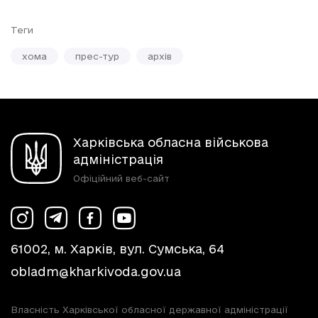
Теги
хома
прес-тур
архів
Харківська обласна військова
адміністрація
Офіційний веб-сайт
61002, м. Харків, вул. Сумська, 64
obladm@kharkivoda.gov.ua
Власність Харківської обласної державної адміністрації