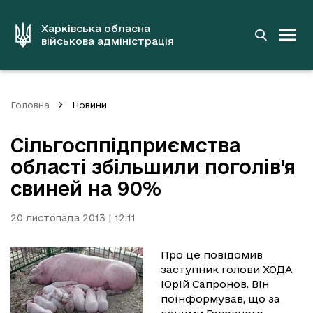
до
основного
вмісту
Харківська обласна
військова адміністрація
Головна
Новини
Сільгосппідприємства
області збільшили поголів'я
свиней на 90%
20 листопада 2013 | 12:11
Про це повідомив
заступник голови ХОДА
Юрій Сапронов. Він
поінформував, що за