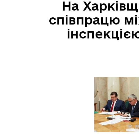
На Харківщ
співпрацю м
інспекцією