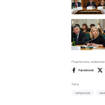
Поділитись новиною
Facebook
Теги
сапронов
ме