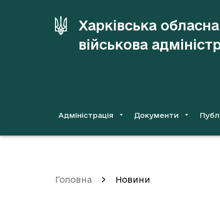
до
основного
Харківська обласна
вмісту
військова адмініст
Адміністрація
Документи
Публ
Головна
Новини