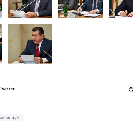
:
Twitter
морандум