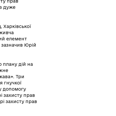
сту прав
з дуже
, Харківської
оживча
вий елемент
 зазначив Юрій
 плану дій на
ожне
жава». Три
я гнучкої
у допомогу
і захисту прав
рі захисту прав