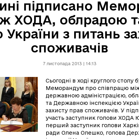
ині підписано Мем
іж ХОДА, облрадою 
 України з питань з
споживачів
7 листопада 2013 | 14:13
Сьогодні в ході круглого столу 
Меморандум про співпрацю мі
державною адміністрацією, об
та Державною інспекцією Украї
захисту прав споживачів. У під
участь заступник голови ХОДА 
перший заступник голови Харкі
ради Олена Олешко, голова Дер