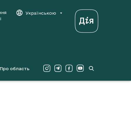
ння
Українською
і
Про область