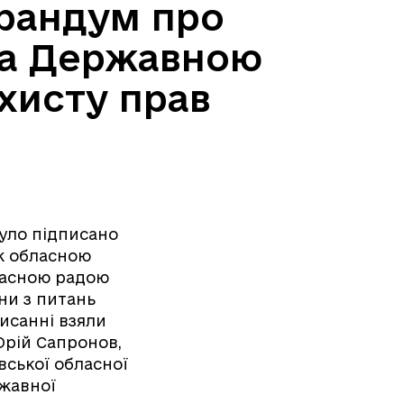
орандум про
та Державною
ахисту прав
було підписано
ж обласною
ласною радою
ни з питань
писанні взяли
Юрій Сапронов,
вської обласної
жавної