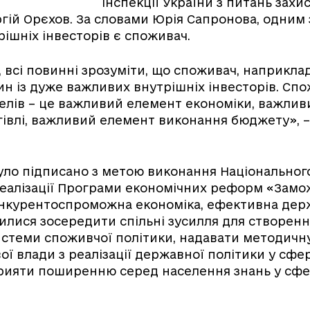
інспекції України з питань захи
гій Орєхов. За словами Юрія Сапронова, одним 
ішніх інвесторів є споживач.
 всі повинні зрозуміти, що споживач, наприклад
дин із дуже важливих внутрішніх інвесторів. Сп
елів – це важливий елемент економіки, важли
гівлі, важливий елемент виконання бюджету», –
о підписано з метою виконання Національного
реалізації Програми економічних реформ «Зам
онкурентоспроможна економіка, ефективна дер
лися зосередити спільні зусилля для створенн
истеми споживчої політики, надавати методичн
ої влади з реалізації державної політики у сфер
рияти поширенню серед населення знань у сфе