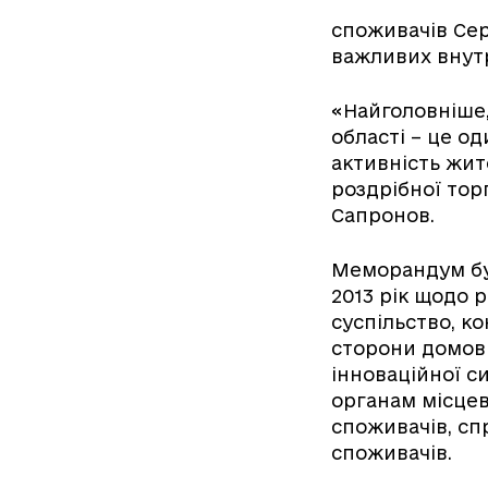
споживачів Сер
важливих внутр
«Найголовніше,
області – це о
активність жит
роздрібної тор
Сапронов.
Меморандум бул
2013 рік щодо 
суспільство, к
сторони домови
інноваційної с
органам місцев
споживачів, сп
споживачів.