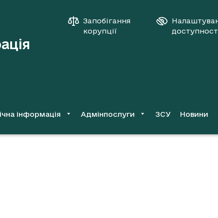
Запобігання
Налаштува
корупції
доступност
рація
ічна інформація
Адмінпослуги
ЗСУ
Новини