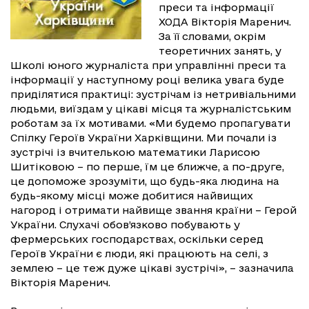
преси та інформації
ХОДА Вікторія Маренич.
За її словами, окрім
теоретичних занять, у
Школі юного журналіста при управлінні преси та
інформації у наступному році велика увага буде
приділятися практиці: зустрічам із нетривіальними
людьми, виїздам у цікаві місця та журналістським
роботам за їх мотивами. «Ми будемо пропагувати
Спілку Героїв України Харківщини. Ми почали із
зустрічі із вчителькою математики Ларисою
Шитіковою – по перше, їм це ближче, а по-друге,
це допоможе зрозуміти, що будь-яка людина на
будь-якому місці може добитися найвищих
нагород і отримати найвище звання країни – Герой
України. Слухачі обов’язково побувають у
фермерських господарствах, оскільки серед
Героїв України є люди, які працюють на селі, з
землею – це теж дуже цікаві зустрічі», – зазначила
Вікторія Маренич.