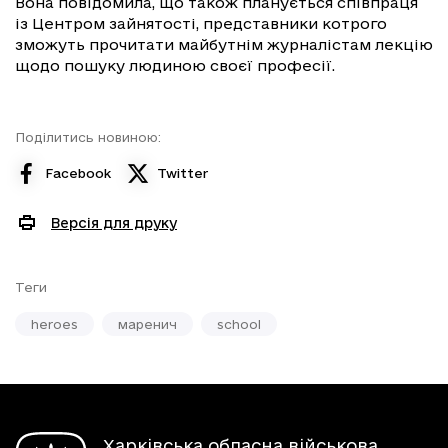
Вона повідомила, що також планується співпраця
із Центром зайнятості, представники котрого
зможуть прочитати майбутнім журналістам лекцію
щодо пошуку людиною своєї професії.
Поділитись новиною:
Facebook
Twitter
Версія для друку
Теги
heroes
маренич
school
Харківська обласна військова