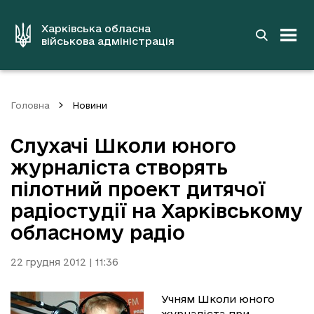
до
основного
вмісту
Харківська обласна
військова адміністрація
Головна
Новини
Слухачі Школи юного
журналіста створять
пілотний проект дитячої
радіостудії на Харківському
обласному радіо
22 грудня 2012 | 11:36
Учням Школи юного
журналіста при