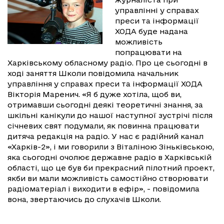
управлінні у справах
преси та інформації
ХОДА буде надана
можливість
попрацювати на
Харківському обласному радіо. Про це сьогодні в
ході заняття Школи повідомила начальник
управління у справах преси та інформації ХОДА
Вікторія Маренич. «Я б дуже хотіла, щоб ви,
отримавши сьогодні деякі теоретичні знання, за
шкільні канікули до нашої наступної зустрічі після
січневих свят подумали, як повинна працювати
дитяча редакція на радіо. У нас є радійний канал
«Харків-2», і ми говорили з Віталіною Зіньківською,
яка сьогодні очолює державне радіо в Харківській
області, що це був би прекрасний пілотний проект,
якби ви мали можливість самостійно створювати
радіоматеріал і виходити в ефір», - повідомила
вона, звертаючись до слухачів Школи.