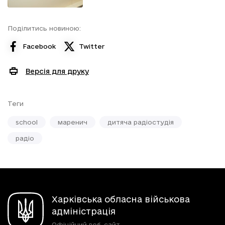
Поділитись новиною:
Facebook
Twitter
Версія для друку
Теги
school
маренич
дитяча радіостудія
радіо
Харківська обласна військова
адміністрація
Офіційний веб-сайт