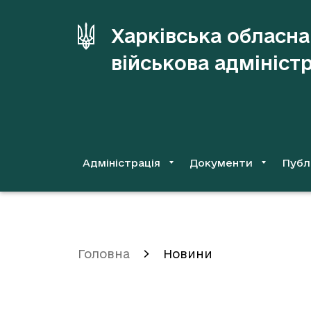
до
основного
Харківська обласна
вмісту
військова адмініст
Адміністрація
Документи
Публ
Головна
Новини