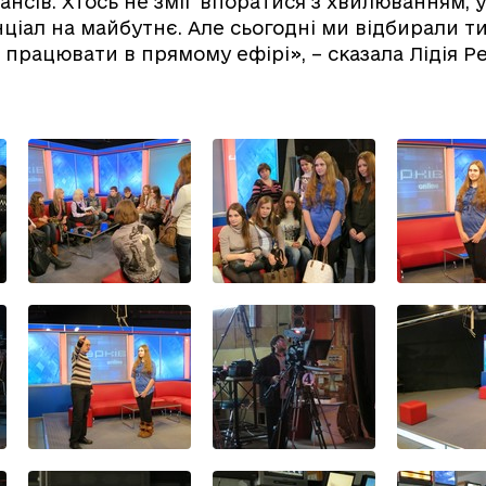
нсів. Хтось не зміг впоратися з хвилюванням, у
ціал на майбутнє. Але сьогодні ми відбирали ти
 працювати в прямому ефірі», – сказала Лідія Р