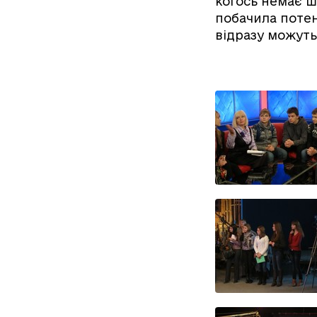
когось немає ша
побачила потен
відразу можуть