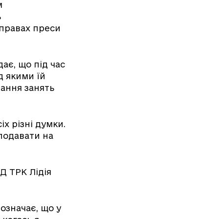
м
ь
справах преси
ає, що під час
д якими їй
вання занять
іх різні думки.
 подавати на
Д ТРК Лідія
означає, що у