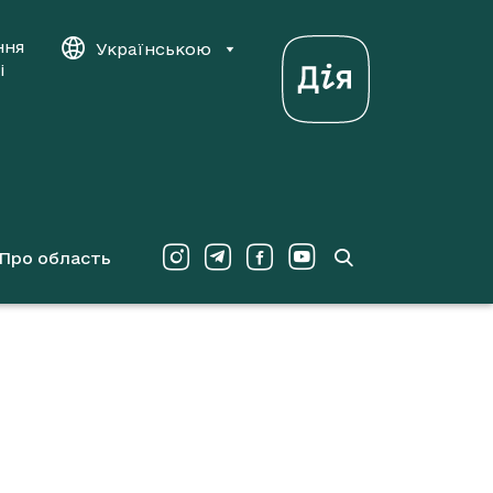
ння
Українською
і
Про область