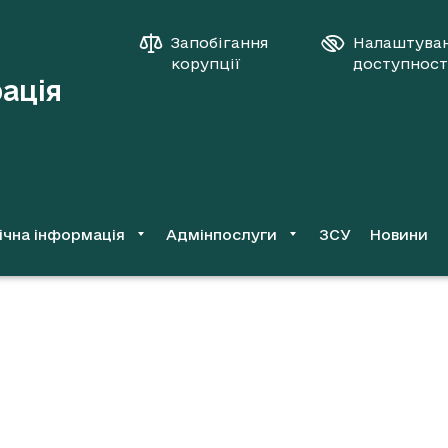
Запобігання
Налаштува
корупції
доступност
рація
ічна інформація
Адмінпослуги
ЗСУ
Новини