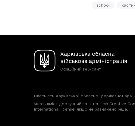
school
касти
Харківська обласна
військова адміністрація
Офіційний веб-сайт
Власність Харківської обласної державної адмін
Увесь вміст доступний за ліцензією Creative Com
International license, якщо не зазначено інше.