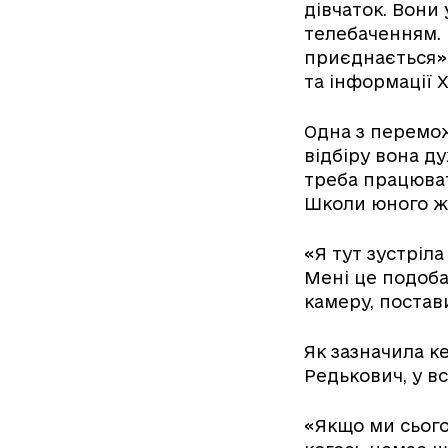
дівчаток. Вони
телебаченням. 
приєднається»,
та інформації 
Одна з перемож
відбіру вона д
треба працюват
Школи юного ж
«Я тут зустріла
Мені це подоба
камеру, постав
Як зазначила к
Редькович, у вс
«Якщо ми сього