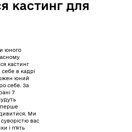
я кастинг для
ли юного
ласному
ся кастинг
 себе в кадрі
кожен юний
ро себе. За
рані 7
будуть
вперше
о дивитися. Ми
 суворістю вас
и і п'ять