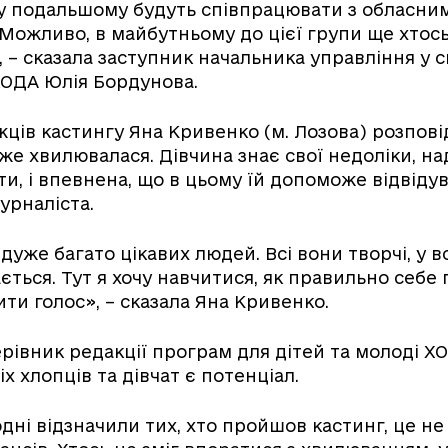
 у подальшому будуть співпрацювати з обласни
Можливо, в майбутньому до цієї групи ще хтос
 – сказала заступник начальника управління у 
ХОДА Юлія Бордунова.
ців кастингу Яна Кривенко (м. Лозова) розповід
уже хвилювалася. Дівчина знає свої недоліки, на
и, і впевнена, що в цьому їй допоможе відвіду
урналіста.
 дуже багато цікавих людей. Всі вони творчі, у вс
ється. Тут я хочу навчитися, як правильно себе
ити голос», – сказала Яна Кривенко.
ерівник редакції програм для дітей та молоді ХО
іх хлопців та дівчат є потенціал.
дні відзначили тих, хто пройшов кастинг, це не 