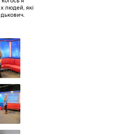
 когось я
х людей, які
едькович.