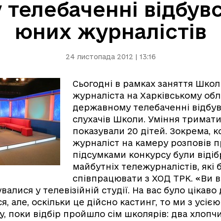
 телебаченні відбувс
юних журналістів
24 листопада 2012 | 13:16
Сьогодні в рамках заняття Шко
журналіста на Харківському об
державному телебаченні відбув
слухачів Школи. Уміння тримати
показували 20 дітей. Зокрема, 
журналіст на камеру розповів п
підсумками конкурсу були відіб
майбутніх тележурналістів, які 
співпрацювати з ХОД ТРК. «Ви 
валися у телевізійній студії. На вас було цікав
 але, оскільки це дійсно кастинг, то ми з усією
, поки відбір пройшло сім школярів: два хлопчик